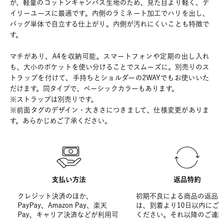
が、軽量のコットンキャンバス生地のため、見た目より軽く、デ
イリーユースに最適です。内側のラミネート加工でハリを出し、
バッグ単体で自立する仕上がり。内側が汚れにくいことも特徴で
す。
マチがあり、A4を収納可能。スマートフォンや定期の出し入れ
も、大小のポケットを使い分けることでスムーズに。別売りのス
トラップを付けて、手持ちとショルダーの2WAYでもお使いいた
だけます。同タイプで、ベーシックカラーもあります。
※ストラップは別売りです。
※前面タグのデザイン・大きさにつきまして、仕様変更がありま
す。あらかじめご了承ください。
支払い方法
返品特約
クレジット決済のほか、
初期不良による商品の返品
PayPay、Amazon Pay、楽天
は、到着より10日以内に
Pay、キャリア決済などが利用可
ください。それ以降のご連