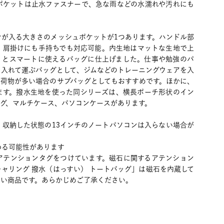
ポケットは止水ファスナーで、急な雨などの水濡れや汚れにも
ンが入る大きさのメッシュポケットが1つあります。ハンドル部
、肩掛けにも手持ちでも対応可能。内生地はマットな生地で上
りとスマートに使えるバッグに仕上げました。仕事や勉強のパ
を入れて運ぶバッグとして、ジムなどのトレーニングウェアを入
の荷物が多い場合のサブバッグとしてもおすすめです。ほかに、
ます。撥水生地を使った同シリーズは、横長ポーチ形状のイン
ッグ、マルチケース、パソコンケースがあります。
、収納した状態の13インチのノートパソコンは入らない場合が
わる可能性があります
アテンションタグをつけています。磁石に関するアテンション
ャリング 撥水（はっすい） トートバッグ」は磁石を内蔵して
ない商品です。あらかじめご了承ください。