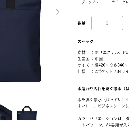
ダークブルー
ライトグレ
スペック
素材 ：ポリエステル、PU
生産国 ：中国
サイズ ：横420×高さ340×
仕様 ：2ポケット /B4サ
水濡れや汚れを防ぐ撥水（
水を弾く撥水（はっすい）
すい）」。ビジネスシーン
カラーバリエーションは、ダ
ートパソコン、A4書類が