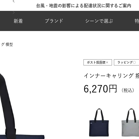
台風・地震の影響による配達状況に関するご案内
新着
ブランド
シーンで選ぶ
グ 横型
ポスト投函便×
ラッピング○
インナーキャリング 撥
6,270
税込