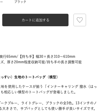
ー
ブラック
カートに追加する
奥行65mm/【持ち手】幅30×長さ310～610mm
イズ、厚さ20mm程度収納可能/持ち手の長さ調整可能
はっすい）生地のトートバッグ（横型）
生地を使用したケースが揃う「インナーキャリング 撥水（はっ
にも相応しい横型のトートバッグが登場しました。
ークブルー、ライトグレー、ブラックの全3色。13インチのノ
入る大きさで、サブバッグとしても使い勝手が良いサイズです。