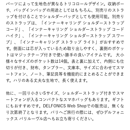
パーツによって生地色が異なるトリコロールデザイン。収納ポー
チ、バッグインバッグの用途としてはもちろん、別売りのストラ
ップを付けることでショルダーバッグとしても使用可能。別売り
のストラップは、「インナーキャリング ショルダーストラップ
コード」、「インナーキャリング ショルダーストラップ コード
ハイク」、「インナーキャリング ショルダーストラップ スワー
ブ」、「インナーキャリング ストラップ ライト」がおすすめで
す。側面には芯が入っているため取り出しやすく、裏側のポケッ
トはマジックテープ付きで使い勝手の良いアイテムです。 大小
様々なサイズのポケット数は14個。表と裏に加えて、内側にも仕
切りが付き、財布、タンブラー、文庫本、サイズに合わせてスマ
ートフォン、ノート、筆記具等を機能的にまとめることができま
す。ハリのある丈夫な生地で、長く使えます。
他に、一回り小さいSサイズ、ショルダーストラップ付きでスマ
ートフォンが入るコンパクトなスマホバッグもあります。ギフト
にもおすすめです。DELFONICS Web Shopでの販売は、無くな
り次第終了となります。パリへご旅行の際には、ぜひデルフォニ
ックス パリルーヴル店へもお立ち寄りください。