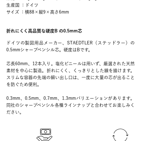
生産国 ：ドイツ
サイズ ：横88×縦9×高さ6mm
折れにくく高品質な硬度B の0.5mm芯
ドイツの製図用品メーカー、STAEDTLER（ステッドラー）の
0.5mmシャープペンシル芯。硬度はBです。
芯長60mm、12本入り。塩化ビニールは用いず、厳選された天然
素材を中心に製造。折れにくく、くっきりとした線を描けます。
スリムな容器の先端の細い出し口は、一度に大量の芯が出ること
を防ぐため便利。
0.3mm、0.5mm、0.7mm、1.3mmバリエーションがあります。
同社のシャープペンシル各種ラインナップと合わせてお楽しみく
ださい。