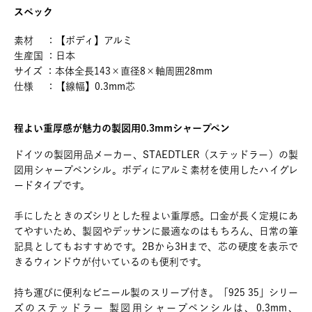
スペック
素材 ：【ボディ】アルミ
生産国 ：日本
サイズ ：本体全長143×直径8×軸周囲28mm
仕様 ：【線幅】0.3mm芯
程よい重厚感が魅力の製図用0.3mmシャープペン
ドイツの製図用品メーカー、STAEDTLER（ステッドラー）の製
図用シャープペンシル。ボディにアルミ素材を使用したハイグレ
ードタイプです。
手にしたときのズシリとした程よい重厚感。口金が長く定規にあ
てやすいため、製図やデッサンに最適なのはもちろん、日常の筆
記具としてもおすすめです。2Bから3Hまで、芯の硬度を表示で
きるウィンドウが付いているのも便利です。
持ち運びに便利なビニール製のスリーブ付き。「925 35」シリー
ズのステッドラー 製図用シャープペンシルは、0.3mm、