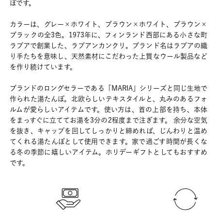
ぽです。
カラーは、グレー×ホワイト、ブラウン×ホワイト、ブラウン×
ブラックの全3色。1973年に、フィンランド西部にある小さな町
ラプアで創業した、ラプアンカンクリ。ブランド名はラプアの織
り手たちを意味し、天然素材にこだわった上質なウール製品など
を作り続けています。
ブランドのロングセラーである「MARIA」シリーズと同じ生地で
作られた湯たんぽ。北欧らしいテキスタイルと、丸みのあるフォ
ルムが愛らしいアイテムです。使い方は、首の上部を持ち、本体
をまっすぐに立ててお湯を3分の2程度まで注ぎます。 余分な空気
を抜き、キャップを回してしっかりと締めれば、じんわりと温め
てくれる湯たんぽとして使用できます。家で過ごす時間が長くな
る冬の季節に嬉しいアイテム。ホリデーギフトとしてもおすすめ
です。