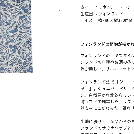
素材 ：リネン、コットン
生産国 ：フィンランド
サイズ ：横280×縦330mm
フィンランドの植物が描か
フィンランドのテキスタイルメ
ンランドの料理やお酒の香
沢が美しい、リネンコット
フィンランド語で「ジュニパ
ヤ）」。ジュニパーベリー
ン。自然豊かな北欧らしいテ
町ラプアで創業した、ラプ
然素材にこだわった上質な
生地に張りとしなやかさの
ンランドのサウナバッグと