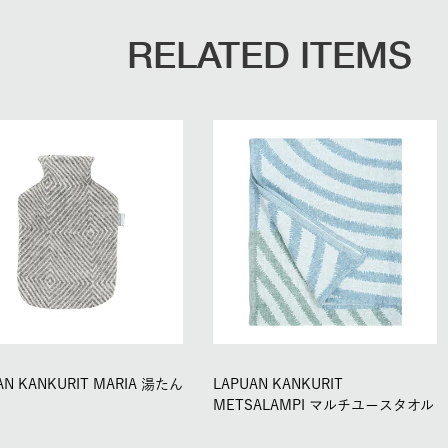
RELATED ITEMS
AN KANKURIT MARIA 湯たん
LAPUAN KANKURIT
METSALAMPI マルチユースタオル