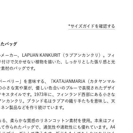
*サイズガイドを確認する
れたバッグ
ーカー、LAPUAN KANKURIT（ラプアンカンクリ）。フィ
り付けで欠かせない植物を描いた、しっかりとした張り感と光
ン素材のバッグです。
ーベリー」を意味する、「KATAJANMARJA（カタヤンマル
の小さな実や葉が、優しい色合いのブルーで表現されたデザイ
キスタイルです。1973年に、フィンランド西部にある小さな
アンカンクリ。ブランド名はラプアの織り手たちを意味し、天
リネン製品などを作り続けています。
ある、柔らかな質感のリネンコットン素材を使用。本来はフィ
して作られたバッグで、通気性や速乾性にも優れています。A4