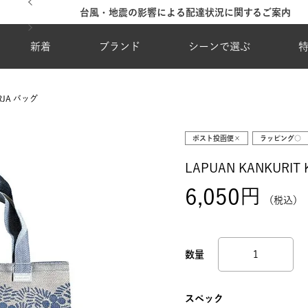
台風・地震の影響による配達状況に関するご案内
新着
ブランド
シーンで選ぶ
ARJA バッグ
ポスト投函便×
ラッピング○
LAPUAN KANKURIT
6,050
税込
スペック