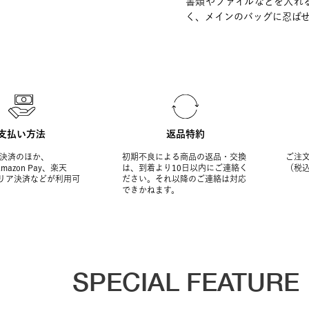
書類やファイルなどを入れ
く、メインのバッグに忍ば
支払い方法
返品特約
決済のほか、
初期不良による商品の返品・交換
ご注文
Amazon Pay、楽天
は、到着より10日以内にご連絡く
（税
ャリア決済などが利用可
ださい。それ以降のご連絡は対応
できかねます。
SPECIAL FEATURE