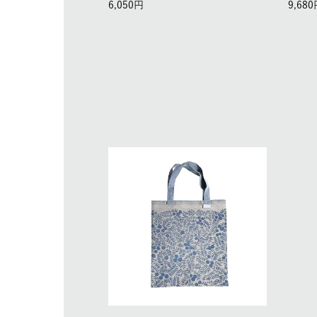
6,050
9,680