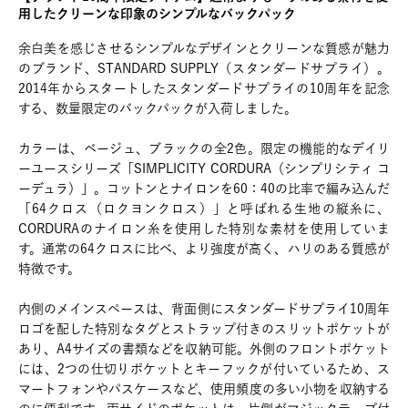
用したクリーンな印象のシンプルなバックパック
余白美を感じさせるシンプルなデザインとクリーンな質感が魅力
のブランド、STANDARD SUPPLY（スタンダードサプライ）。
2014年からスタートしたスタンダードサプライの10周年を記念
する、数量限定のバックパックが入荷しました。
カラーは、ベージュ、ブラックの全2色。限定の機能的なデイリ
ーユースシリーズ「SIMPLICITY CORDURA（シンプリシティ コ
ーデュラ）」。コットンとナイロンを60：40の比率で編み込んだ
「64クロス（ロクヨンクロス）」と呼ばれる生地の縦糸に、
CORDURAのナイロン糸を使用した特別な素材を使用していま
す。通常の64クロスに比べ、より強度が高く、ハリのある質感が
特徴です。
内側のメインスペースは、背面側にスタンダードサプライ10周年
ロゴを配した特別なタグとストラップ付きのスリットポケットが
あり、A4サイズの書類などを収納可能。外側のフロントポケット
には、2つの仕切りポケットとキーフックが付いているため、ス
マートフォンやパスケースなど、使用頻度の多い小物を収納する