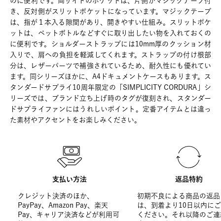
のに便利です。両サイドのポケットは、片側がマジックテープ付
き、反対側がスリットポケットになっています。マジックテープ
は、指が１本入る隙間があり、開きやすい仕組み。スリットポケ
ットは、ペットボトルなどすぐに取り出したい物を入れておくの
に便利です。ショルダーストラップには10mm厚のクッション材
入りで、肩への負担を軽減してくれます。ストラップの付け根部
分は、レザーパーツで補強されているため、耐久性にも優れてい
ます。同シリーズほかに、A4ドキュメントケースもあります。ス
タンダードサプライ10周年限定の「SIMPLICITY CORDURA」シ
リーズでは、ブランド立ち上げ時のタグが復刻され、スタンダー
ドサプライファンにはうれしいポイント。定番アイテムとは違っ
た素材やアクセントをお楽しみください。
支払い方法
返品特約
クレジット決済のほか、
初期不良による商品の返品
PayPay、Amazon Pay、楽天
は、到着より10日以内に
Pay、キャリア決済などが利用可
ください。それ以降のご連