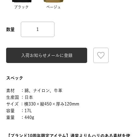
ブラック
ベージュ
入荷お知らせメールに登録
スペック
素材 ：綿、ナイロン、牛革
生産国 ：日本
サイズ ：横330×縦450×厚み120mm
容量 ：17L
重量 ：440g
【ブランド10周年限定アイテム】通常よりもハリのある素材を使