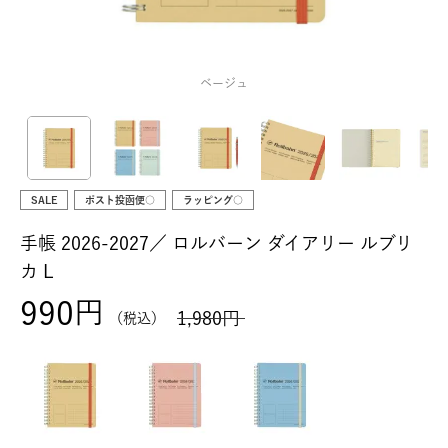
ベージュ
SALE
ポスト投函便○
ラッピング○
手帳 2026-2027／
ロルバーン ダイアリー ルブリ
カ L
990
1,980
税込