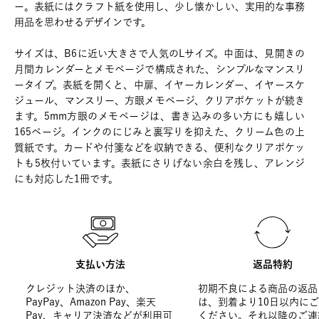
ー。表紙にはクラフト紙を使用し、少し懐かしい、実用的な事務
用品を思わせるデザインです。
サイズは、B6に近い大きさで人気のLサイズ。中面は、見開きの
月間カレンダーとメモページで構成された、シンプルなマンスリ
ータイプ。表紙を開くと、中扉、イヤーカレンダー、イヤースケ
ジュール、マンスリー、方眼メモページ、クリアポケットが続き
ます。5mm方眼のメモページは、書き込みの多い方にも嬉しい
165ページ。インクのにじみと裏写りを抑えた、クリーム色の上
質紙です。カードや付箋などを収納できる、便利なクリアポケッ
トも5枚付いています。表紙にさりげない余白を残し、アレンジ
にも対応した1冊です。
支払い方法
返品特約
クレジット決済のほか、
初期不良による商品の返品
PayPay、Amazon Pay、楽天
は、到着より10日以内に
Pay、キャリア決済などが利用可
ください。それ以降のご連