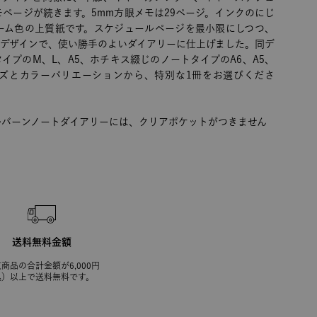
ページが続きます。5mm方眼メモは29ページ。インクのにじ
ーム色の上質紙です。スケジュールページを最小限にしつつ、
いデザインで、使い勝手のよいダイアリーに仕上げました。同デ
イプのM、L、A5、ホチキス綴じのノートタイプのA6、A5、
イズとカラーバリエーションから、特別な1冊をお選びくださ
ルバーンノートダイアリーには、クリアポケットがつきません
送料無料金額
商品の合計金額が6,000円
込）以上で送料無料です。