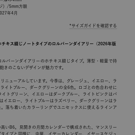
ジ）/5mm方眼
27年4月
*サイズガイドを確認する
ホチキス綴じノートタイプのロルバーンダイアリー（2026年版
ロルバーンダイアリーのホチキス綴じタイプ。薄型・軽量で持
飽きのこないデザインが魅力です。
をリニューアルしています。今季は、グレージュ、イエロー、ラ
、ライトブルー、ダークグリーンの全6色。ロゴとの色合わせに
ライトグリーン、イエローはダークブルー、ライトピンクはパ
ーはイエロー、ライトブルーはラズベリー、ダークグリーンはラ
た。落ち着いたカラーリングでユニセックスに使えるラインア
の高いB6。見開きの月間カレンダーで構成された、マンスリー
グタイプと同様に、中扉、イヤーカレンダー、イヤースケジュ