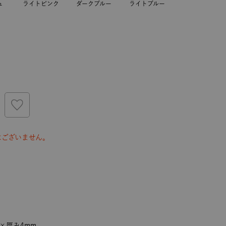
ュ
ライトピンク
ダークブルー
ライトブルー
はございません。
82×厚み4mm