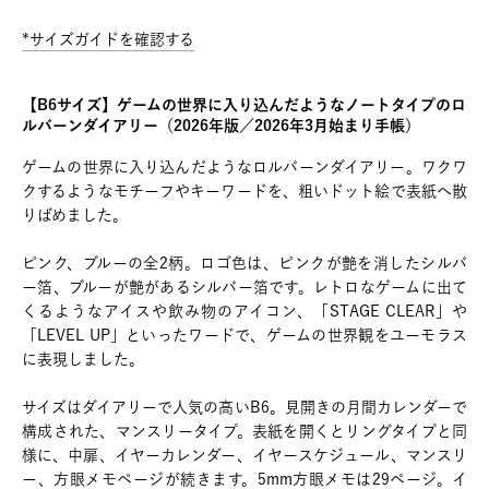
*サイズガイドを確認する
【B6サイズ】ゲームの世界に入り込んだようなノートタイプのロ
ルバーンダイアリー（2026年版／2026年3月始まり手帳）
ゲームの世界に入り込んだようなロルバーンダイアリー。ワクワ
クするようなモチーフやキーワードを、粗いドット絵で表紙へ散
りばめました。
ピンク、ブルーの全2柄。ロゴ色は、ピンクが艶を消したシルバ
ー箔、ブルーが艶があるシルバー箔です。レトロなゲームに出て
くるようなアイスや飲み物のアイコン、「STAGE CLEAR」や
「LEVEL UP」といったワードで、ゲームの世界観をユーモラス
に表現しました。
サイズはダイアリーで人気の高いB6。見開きの月間カレンダーで
構成された、マンスリータイプ。表紙を開くとリングタイプと同
様に、中扉、イヤーカレンダー、イヤースケジュール、マンスリ
ー、方眼メモページが続きます。5mm方眼メモは29ページ。イ