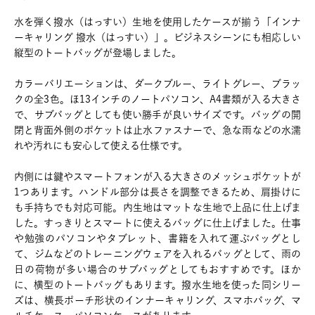
水を弾く撥水（はっすい）生地を使用したケースが揃う「インナ
ーキャリング 撥水（はっすい）」。ビジネスシーンにも相応しい
縦型のトートバッグが登場しました。
カラーバリエーションは、ダークブルー、ライトグレー、ブラッ
クの全3色。ほ13インチのノートパソコン、A4書類が入る大きさ
で、サブバッグとしても使い勝手が良いサイズです。バッグの開
閉と背面外側のポケットは止水ファスナーで、急な雨などの水濡
れや汚れにも安心して使える仕様です。
内側には鍵やスマートフォンが入る大きさのメッシュポケットが
1つあります。ハンドル部分は長さを調整できるため、肩掛けに
も手持ちでも対応可能。内生地はマットな生地で上品に仕上げま
した。すっきりとスマートに使えるバッグに仕上げました。仕事
や勉強のパソコンやタブレット、書籍を入れて運ぶバッグとし
て、ジムなどのトレーニングウェアを入れるバッグとして、雨の
日の荷物が多い場合のサブバッグとしてもおすすめです。ほか
に、横型のトートバッグもあります。撥水生地を使った同シリー
ズは、横長ポーチ形状のインナーキャリング、スマホバッグ、マ