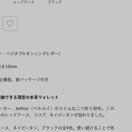
レッドアース
ブラック
ン・ベジタブルタンニングレザー）
行き10mm
防止機能、紙パッケージ付き
収納できる薄型の本革ウォレット
カー、bellroy（ベルロイ）のスリムな二つ折り財布。この
色のレッドアース、ココア、ネイビータンが加わりました。
アース、ネイビータン、ブラックの全4色。使い続けることで色