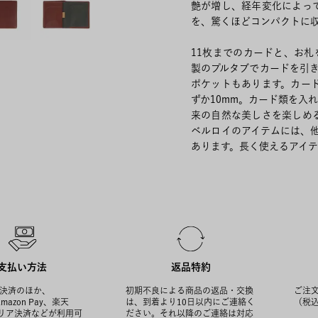
艶が増し、経年変化によっ
を、驚くほどコンパクトに
11枚までのカードと、お
製のプルタブでカードを引
ポケットもあります。カー
ずか10mm。カード類を入
来の自然な美しさを楽しめ
ベルロイのアイテムには、他に
あります。長く使えるアイテ
支払い方法
返品特約
決済のほか、
初期不良による商品の返品・交換
ご注文
Amazon Pay、楽天
は、到着より10日以内にご連絡く
（税
ャリア決済などが利用可
ださい。それ以降のご連絡は対応