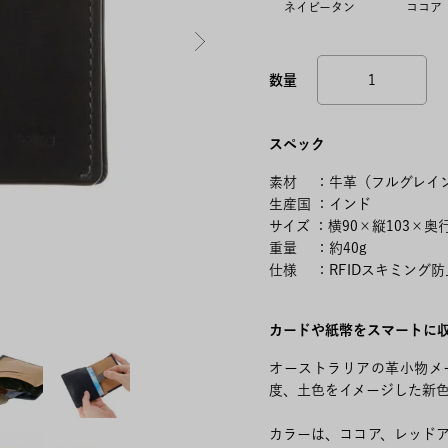
ネイビータン
ココア
スペック
素材 ：牛革（フルグレイ
生産国 ：インド
サイズ ：横90×縦103×奥
重量 ：約40g
仕様 ：RFIDスキミング
カードや紙幣をスマートに
オーストラリアの革小物メー
度、土色をイメージした新
カラーは、ココア、レッド