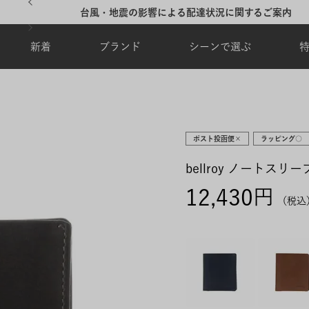
夏季休業のご案内
新着
ブランド
シーンで選ぶ
ポスト投函便×
ラッピング○
bellroy ノートスリ
12,430
税込