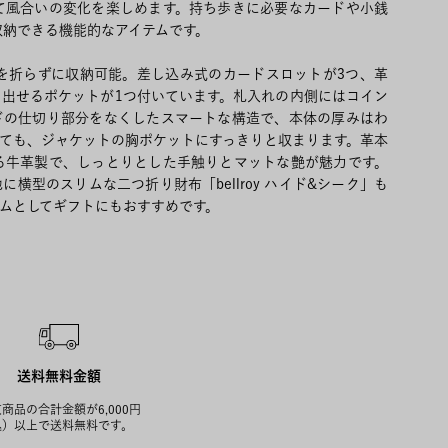
て風合いの変化を楽しめます。持ち歩きに必要なカードや小銭
収納できる機能的なアイテムです。
札を折らずに収納可能。差し込み式のカードスロットが3つ、革
き出せるポケットが1つ付いています。札入れの内側にはコイン
ドの仕切り部分をなくしたスマートな構造で、本体の厚みはわ
れても、ジャケットの胸ポケットにすっきりと収まります。革本
る牛革製で、しっとりとした手触りとマットな艶が魅力です。
横型のスリムな二つ折り財布「bellroy ハイド&シーク」も
ムとしてギフトにもおすすめです。
送料無料金額
商品の合計金額が6,000円
込）以上で送料無料です。