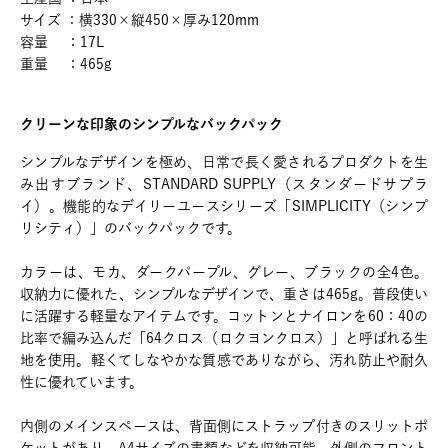
サイズ ：横330×縦450×厚み120mm
容量 ：17L
重量 ：465g
クリーンな印象のシンプルなバックパック
シンプルなデザインを極め、日常で長く愛されるプロダクトを生
み出すブランド、STANDARD SUPPLY（スタンダードサプラ
イ）。機能的なデイリーユースシリーズ「SIMPLICITY（シンプ
リシティ）」のバックパックです。
カラーは、モカ、ダークパープル、グレー、ブラックの全4色。
収納力に優れた、シンプルなデザインで、重さは465g。普段使い
に活躍する軽量なアイテムです。コットンとナイロンを60：40の
比率で編み込んだ「64クロス（ロクヨンクロス）」と呼ばれる生
地を使用。軽くてしなやかな質感でありながら、汚れ防止や耐久
性に優れています。
内側のメインスペースは、背面側にストラップ付きのスリットポ