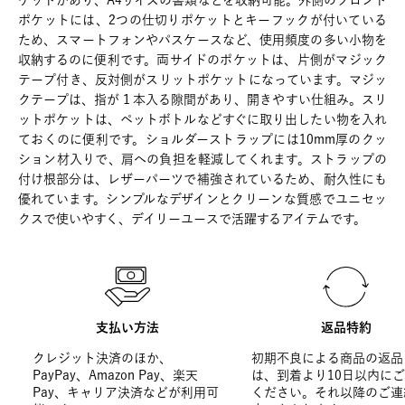
ケットがあり、A4サイズの書類などを収納可能。外側のフロント
ポケットには、2つの仕切りポケットとキーフックが付いている
ため、スマートフォンやパスケースなど、使用頻度の多い小物を
収納するのに便利です。両サイドのポケットは、片側がマジック
テープ付き、反対側がスリットポケットになっています。マジッ
クテープは、指が１本入る隙間があり、開きやすい仕組み。スリ
ットポケットは、ペットボトルなどすぐに取り出したい物を入れ
ておくのに便利です。ショルダーストラップには10mm厚のクッ
ション材入りで、肩への負担を軽減してくれます。ストラップの
付け根部分は、レザーパーツで補強されているため、耐久性にも
優れています。シンプルなデザインとクリーンな質感でユニセッ
クスで使いやすく、デイリーユースで活躍するアイテムです。
支払い方法
返品特約
クレジット決済のほか、
初期不良による商品の返品
PayPay、Amazon Pay、楽天
は、到着より10日以内に
Pay、キャリア決済などが利用可
ください。それ以降のご連