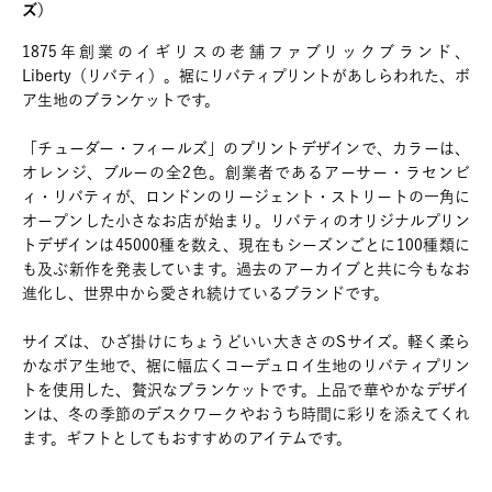
ズ）
1875年創業のイギリスの老舗ファブリックブランド、
Liberty（リバティ）。裾にリバティプリントがあしらわれた、ボ
ア生地のブランケットです。
「チューダー・フィールズ」のプリントデザインで、カラーは、
オレンジ、ブルーの全2色。創業者であるアーサー・ラセンビ
ィ・リバティが、ロンドンのリージェント・ストリートの一角に
オープンした小さなお店が始まり。リバティのオリジナルプリン
トデザインは45000種を数え、現在もシーズンごとに100種類に
も及ぶ新作を発表しています。過去のアーカイブと共に今もなお
進化し、世界中から愛され続けているブランドです。
サイズは、ひざ掛けにちょうどいい大きさのSサイズ。軽く柔ら
かなボア生地で、裾に幅広くコーデュロイ生地のリバティプリン
トを使用した、贅沢なブランケットです。上品で華やかなデザイ
ンは、冬の季節のデスクワークやおうち時間に彩りを添えてくれ
ます。ギフトとしてもおすすめのアイテムです。