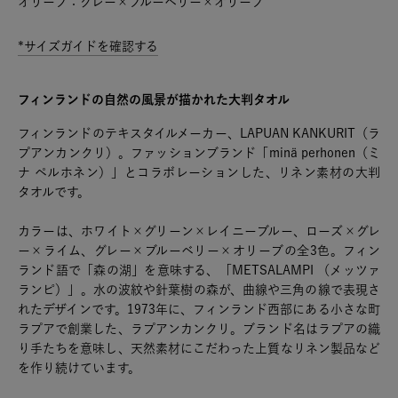
オリーブ：グレー×ブルーベリー×オリーブ
*サイズガイドを確認する
フィンランドの自然の風景が描かれた大判タオル
フィンランドのテキスタイルメーカー、LAPUAN KANKURIT（ラ
プアンカンクリ）。ファッションブランド「minä perhonen（ミ
ナ ペルホネン）」とコラボレーションした、リネン素材の大判
タオルです。
カラーは、ホワイト×グリーン×レイニーブルー、ローズ×グレ
ー×ライム、グレー×ブルーベリー×オリーブの全3色。フィン
ランド語で「森の湖」を意味する、「METSALAMPI （メッツァ
ランピ）」。水の波紋や針葉樹の森が、曲線や三角の線で表現さ
れたデザインです。1973年に、フィンランド西部にある小さな町
ラプアで創業した、ラプアンカンクリ。ブランド名はラプアの織
り手たちを意味し、天然素材にこだわった上質なリネン製品など
を作り続けています。