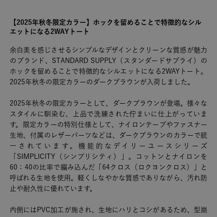
【2025年秋冬限定カラー】ホックを留めることで特徴的なシル
エットになる2WAYトート
余白美を感じさせるシンプルなデザインとクリーンな質感が魅力
のブランド、STANDARD SUPPLY（スタンダードサプライ）の
ホックを留めることで特徴的なシルエットになる2WAYトート。
2025年秋冬の限定カラーのダークブラウンが入荷しました。
2025年秋冬の限定カラーとして、ダークブラウンが登場。様々な
スタイルに馴染む、上品で洗練された佇まいに仕上がっていま
す。限定カラーの特別仕様として、ナイロンテープやファスナー
生地、付属のレザーパーツなどは、ダークブラウンのカラーで統
一されています。機能的なデイリーユースシリーズ
「SIMPLICITY（シンプリシティ）」。コットンとナイロンを
60：40の比率で編み込んだ「64クロス（ロクヨンクロス）」と
呼ばれる生地を使用。軽くしなやかな質感でありながら、汚れ防
止や耐久性に優れています。
内側にはPVC加工が施され、生地にハリとコシがあるため、型崩