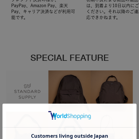
PayPay、Amazon Pay、楽天
は、到着より10日以内に
Pay、キャリア決済などが利用可
ください。それ以降のご連
能です。
応できかねます。
SPECIAL FEATURE