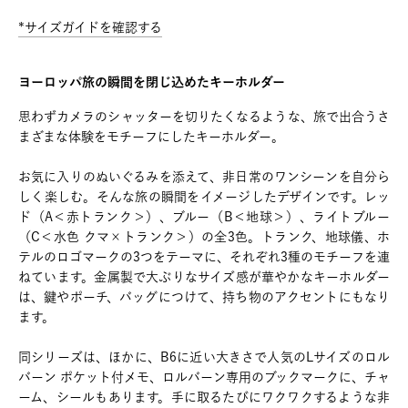
*サイズガイドを確認する
ヨーロッパ旅の瞬間を閉じ込めたキーホルダー
思わずカメラのシャッターを切りたくなるような、旅で出合うさ
まざまな体験をモチーフにしたキーホルダー。
お気に入りのぬいぐるみを添えて、非日常のワンシーンを自分ら
しく楽しむ。そんな旅の瞬間をイメージしたデザインです。レッ
ド（A＜赤トランク＞）、ブルー（B＜地球＞）、ライトブルー
（C＜水色 クマ×トランク＞）の全3色。トランク、地球儀、ホ
テルのロゴマークの3つをテーマに、それぞれ3種のモチーフを連
ねています。金属製で大ぶりなサイズ感が華やかなキーホルダー
は、鍵やポーチ、バッグにつけて、持ち物のアクセントにもなり
ます。
同シリーズは、ほかに、B6に近い大きさで人気のLサイズのロル
バーン ポケット付メモ、ロルバーン専用のブックマークに、チャ
ーム、シールもあります。手に取るたびにワクワクするような非