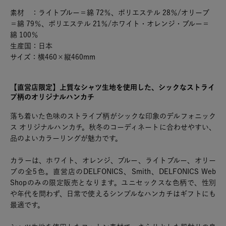
素材 ：ライトブルー＝綿 72％、ポリエステル 28％/オリーブ
＝綿 79％、ポリエステル 21％/ホワイト・オレンジ・ブルー＝
綿 100％
生産国：日本
サイズ：横460×縦460mm
【直営店限定】上質なシャツ生地を使用した、シックなストライ
プ柄のオリジナルハンカチ
落ち着いた色味のストライプ柄がシックな印象のデルフォニック
ス オリジナルハンカチ。秋冬のコーディネートに合わせやすい、
品のよいカラーリングが魅力です。
カラーは、ホワイト、オレンジ、ブルー、ライトブルー、オリー
ブの全5色。直営店のDELFONICS、Smith、DELFONICS Web
Shopのみの限定販売となります。ユニセックスな色柄で、性別
や年代を問わず、日常で使えるシンプルなハンカチはギフトにも
最適です。