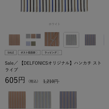
ホワイト
SALE
ポスト投函便○
ラッピング○
Sale／
【DELFONICSオリジナル】ハンカチ スト
ライプ
605
1,210
税込