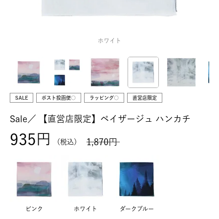
ホワイト
SALE
ポスト投函便○
ラッピング○
直営店限定
Sale／
【直営店限定】ペイザージュ ハンカチ
935
1,870
税込
ピンク
ホワイト
ダークブルー