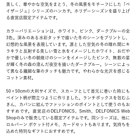
美しく、華やかな空気をまとう、冬の風景をモチーフにした「ペ
イザージュ」シリーズのハンカチ。ホリデーシーズンを盛り上げ
る直営店限定アイテムです。
カラーバリエーションは、ホワイト、ピンク、ダークブルーの全
3色。深みのある水彩タッチで描いた冬のシーンをプリントし、
幻想的な風景を表現しています。凛とした空気の冬の晴れ間にキ
ラキラと反射する美しい雪と氷をイメージしたホワイト、おだや
かで優しい冬の朝焼けのシーンをイメージしたピンク、無数の星
が輝く冬の森の澄んだ夜空を描いたダークブルー。シーンによっ
て異なる繊細な筆のタッチも魅力です。やわらかな光沢を感じる
コットン素材。
50×50cmの大判サイズで、スカーフとして首元に巻いた時にも
ペイント柄が際立つように作りました。ランチボックスを包むふ
きん、カバンに結んでファッションのポイントとして使うのもお
すすめです。直営店のDELFONICS、Smith、DELFONICS Web
Shopのみで販売している限定アイテムです。同シリーズは、他に
ロルバーン ポケット付メモ、カードセットもあります。気持ちを
込めた特別なギフトにおすすめです。