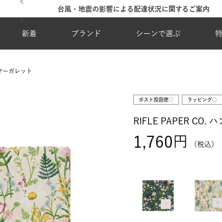
台風・地震の影響による配達状況に関するご案内
新着
ブランド
シーンで選ぶ
ス マーガレット
ポスト投函便○
ラッピング○
RIFLE PAPER C
1,760
税込