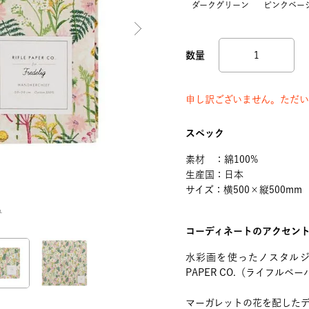
ダークグリーン
ピンクベー
申し訳ございません。ただい
スペック
素材 ：綿100%
生産国：日本
サイズ：横500×縦500mm
ュ
コーディネートのアクセン
水彩画を使ったノスタルジ
PAPER CO.（ライフル
マーガレットの花を配した