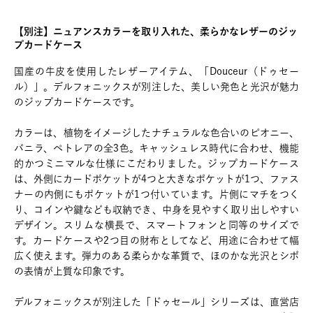
【別注】ニュアンスカラーを取り入れた、柔らかなレザーのジッ
プカードケース
国産の牛皮を使用したレザーアイテム、「Douceur（ドゥセー
ル）」。デルフォニックスが別注した、美しい発色と光沢が魅力
のジップカードケースです。
カラーは、植物をイメージしたナチュラルな色合いのピオニー、
バニラ、ぺトレアの全3色。キャッシュレス時代に合わせ、機能
的かつミニマルな仕様にこだわりました。ジップカードケース
は、外側にカードポケットが4つと大きなポケットが1つ、ファス
ナーの内側にもポケットが1つ付いています。片側にマチをつく
り、コインや鍵なども収納でき、中身を見やすく取り出しやすい
デザイン。スリムな横長で、スマートフォンと同等のサイズで
す。カードケースや2つ目の財布としてなど、用途に合わせて幅
広く使えます。弾力のある柔らかな革質で、ほのかな光沢とシボ
の表情が上質な印象です。
デルフォニックスが別注した「ドゥセール」シリーズは、直営店