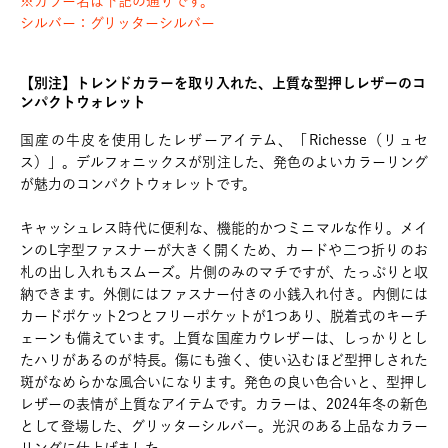
※カラー名は下記の通りです。
シルバー：グリッターシルバー
【別注】トレンドカラーを取り入れた、上質な型押しレザーのコ
ンパクトウォレット
国産の牛皮を使用したレザーアイテム、「Richesse（リュセ
ス）」。デルフォニックスが別注した、発色のよいカラーリング
が魅力のコンパクトウォレットです。
キャッシュレス時代に便利な、機能的かつミニマルな作り。メイ
ンのL字型ファスナーが大きく開くため、カードや二つ折りのお
札の出し入れもスムーズ。片側のみのマチですが、たっぷりと収
納できます。外側にはファスナー付きの小銭入れ付き。内側には
カードポケット2つとフリーポケットが1つあり、脱着式のキーチ
ェーンも備えています。上質な国産カウレザーは、しっかりとし
たハリがあるのが特長。傷にも強く、使い込むほど型押しされた
斑がなめらかな風合いになります。発色の良い色合いと、型押し
レザーの表情が上質なアイテムです。カラーは、2024年冬の新色
として登場した、グリッターシルバー。光沢のある上品なカラー