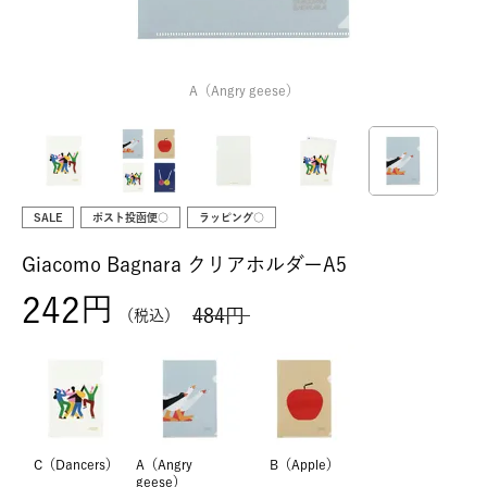
A（Angry geese）
SALE
ポスト投函便○
ラッピング○
Giacomo Bagnara クリアホルダーA5
242
484
税込
C（Dancers）
A（Angry
B（Apple）
geese）