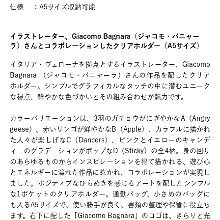
仕様 ：A5サイズ収納可能
イラストレーター、Giacomo Bagnara（ジャコモ・バニャー
ラ）さんとコラボレーションしたクリアホルダー（A5サイズ）
イタリア・ヴェローナを拠点とするイラストレーター、Giacomo
Bagnara （ジャコモ・バニャーラ）さんの作品を配したクリア
ホルダー。シンプルでグラフィカルなタッチの中に潜むユニーク
な視点、鮮やかな色づかいとその組み合わせが魅力です。
カラーバリエーションは、3羽のガチョウがにぎやかなA（Angry
geese）、赤いリンゴが鮮やかなB（Apple）、カラフルに描かれ
た人々が楽しげなC（Dancers）、ピンクとイエローのキャンデ
ィーのグラデーションがポップなD（Sticky）の全4柄。身の回り
のあらゆるものからインスピレーションを得て描かれる、遊び心
とエネルギーに溢れた作品に惹かれ、コラボレーションが実現し
ました。ポジティブなひらめきを感じるアートを配したシンプル
な1ポケットのクリアホルダー。通勤バッグ、小さめのバッグに
も入るA5サイズで、使い勝手が良く、書類の整理や保管に役立ち
ます。右下に配した「Giacomo Bagnara」のロゴは、きらりと光