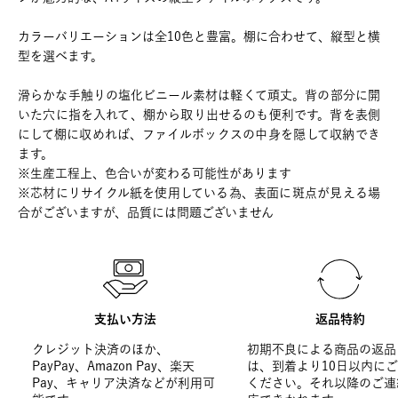
カラーバリエーションは全10色と豊富。棚に合わせて、縦型と横
型を選べます。
滑らかな手触りの塩化ビニール素材は軽くて頑丈。背の部分に開
いた穴に指を入れて、棚から取り出せるのも便利です。背を表側
にして棚に収めれば、ファイルボックスの中身を隠して収納でき
ます。
※生産工程上、色合いが変わる可能性があります
※芯材にリサイクル紙を使用している為、表面に斑点が見える場
合がございますが、品質には問題ございません
支払い方法
返品特約
クレジット決済のほか、
初期不良による商品の返品
PayPay、Amazon Pay、楽天
は、到着より10日以内に
Pay、キャリア決済などが利用可
ください。それ以降のご連