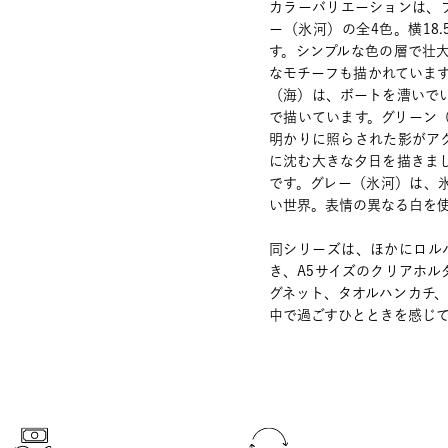
カラーバリエーションは、
ー（氷河）の全4色。横18.
す。シンプルな色の層で壮
なモチーフも描かれていま
（海）は、ボートを漕いで
で描いています。グリーン
明かりに照らされた影がア
に沈む大きな夕日を描きま
です。グレー（氷河）は、
い世界。表情の異なる白を
同シリーズは、ほかにロル
き、A5サイズのクリアホ
グネット、タオルハンカチ
中で過ごすひとときを感じ