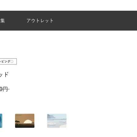
夏季休業のご案内
特集
アウトレット
ッピング○
ッド
0