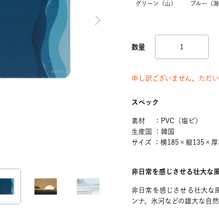
グリーン（山）
ブルー（海
申し訳ございません。ただい
スペック
素材 ：PVC（塩ビ）
生産国 ：韓国
サイズ ：横185×縦135×厚
非日常を感じさせる壮大な
非日常を感じさせる壮大な
ンナ、氷河などの雄大な自