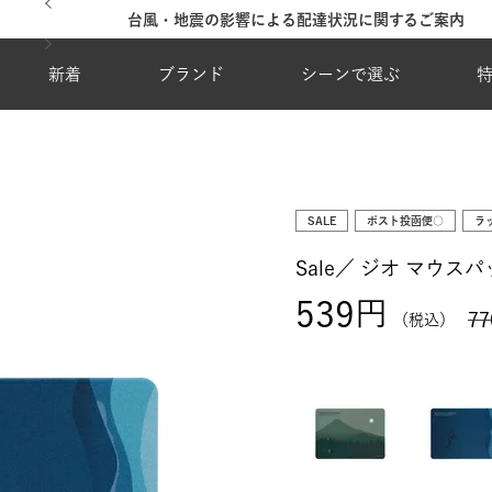
台風・地震の影響による配達状況に関するご案内
新着
ブランド
シーンで選ぶ
SALE
ポスト投函便○
ラ
Sale／
ジオ マウスパ
539
77
税込