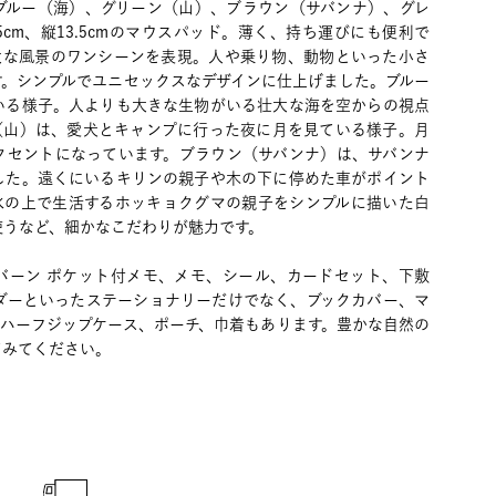
ブルー（海）、グリーン（山）、ブラウン（サバンナ）、グレ
5cm、縦13.5cmのマウスパッド。薄く、持ち運びにも便利で
大な風景のワンシーンを表現。人や乗り物、動物といった小さ
す。シンプルでユニセックスなデザインに仕上げました。ブルー
いる様子。人よりも大きな生物がいる壮大な海を空からの視点
（山）は、愛犬とキャンプに行った夜に月を見ている様子。月
クセントになっています。ブラウン（サバンナ）は、サバンナ
した。遠くにいるキリンの親子や木の下に停めた車がポイント
氷の上で生活するホッキョクグマの親子をシンプルに描いた白
使うなど、細かなこだわりが魅力です。
バーン ポケット付メモ、メモ、シール、カードセット、下敷
ルダーといったステーショナリーだけでなく、ブックカバー、マ
、ハーフジップケース、ポーチ、巾着もあります。豊かな自然の
てみてください。