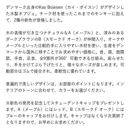
デンマーク出身のKay Bojesen（カイ・ボイスン）がデザインし
た木製オブジェ。チーク材を使ったこれまでのモンキーに加え
て、2種の新色が登場しました。
木の表情が引き立つナチュラルなA（メープル）と、深みのある
ダークブラウンのB（スモークド オーク）が仲間入り。オークや
メープルといった比較的手に入りやすい木材を使い、生産をデン
マークから国外に移すことでお求めやすい価格に。首、肩、股関
節、手首、足首、全9箇所が360°可動できる仕組み。座らせた
り、手をかけてぶら下げたりと、様々なポーズが楽しめます。可
動部分はゴムで接合され、柔軟性に優れています。
普遍的で美しいデザインは、お部屋のポイントになります。イン
テリアのトーンに合わせて、カラーをお選びください。
※新色の発売を記念してスチューデントキャップをプレゼントし
ます。A（メープル）にはレッド、B（スモークド オーク）には
ブルーのキャップをお付けします。キャップはなくなり次第終了
となりますので、お早めにお求めください。