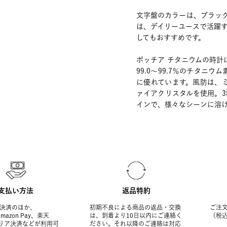
文字盤のカラーは、ブラッ
は、デイリーユースで活躍
してもおすすめです。
ボッチア チタニウムの時
99.0～99.7％のチタ
に優れています。風防は、
ァイアクリスタルを使用。
インで、様々なシーンに溶
支払い方法
返品特約
決済のほか、
初期不良による商品の返品・交換
ご注文
Amazon Pay、楽天
は、到着より10日以内にご連絡く
（税
ャリア決済などが利用可
ださい。それ以降のご連絡は対応