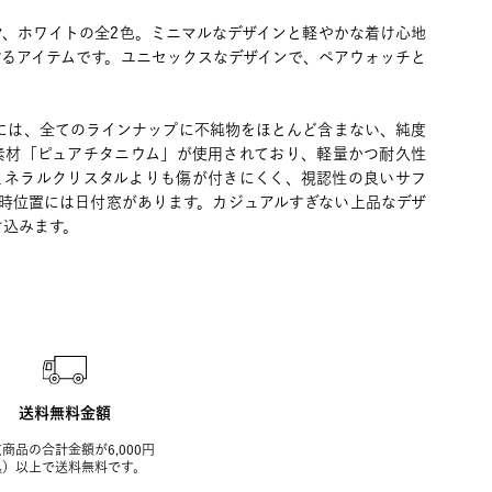
ク、ホワイトの全2色。ミニマルなデザインと軽やかな着け心地
するアイテムです。ユニセックスなデザインで、ペアウォッチと
計には、全てのラインナップに不純物をほとんど含まない、純度
ニウム素材「ピュアチタニウム」が使用されており、軽量かつ耐久性
ミネラルクリスタルよりも傷が付きにくく、視認性の良いサフ
3時位置には日付窓があります。カジュアルすぎない上品なデザ
け込みます。
送料無料金額
商品の合計金額が6,000円
込）以上で送料無料です。