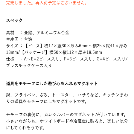
完売しました。再入荷予定はございません。
スペック
素材 ：亜鉛、アルミニウム合金
生産国 ：台湾
サイズ ：【ピース】横17×縦30×厚み6mm～横25×縦41×厚み
18mm/【パッケージ】横50×縦112×厚み18.5mm
仕様 ：A～E=2ピース入り、F=3ピース入り、G=4ピース入り/
プラスチックケース入り
道具をモチーフにした遊び心あふれるマグネット
鍋、フライパン、ざる、トースター、ハサミなど、キッチンまわ
りの道具をモチーフにしたマグネットです。
モチーフの裏側に、丸いシルバーのマグネットが付いています。
小さいながらも、ホワイトボードや冷蔵庫に貼ると、楽しい気分
にしてくれそうです。