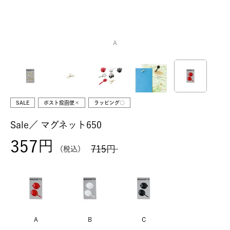
A
SALE
ポスト投函便×
ラッピング○
Sale／
マグネット650
357
715
税込
A
B
C