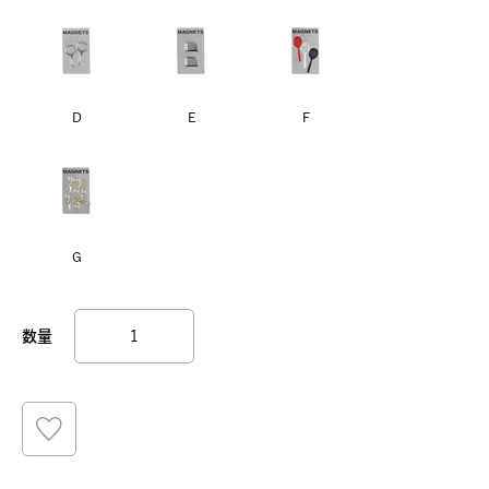
D
E
F
G