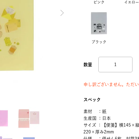
ピンク
イエロー
ブラック
申し訳ございません。ただい
スペック
素材 ：紙
生産国 ：日本
サイズ ：【便箋】横145×縦
220×厚み2mm
仕様 ：便せん6枚、封筒3