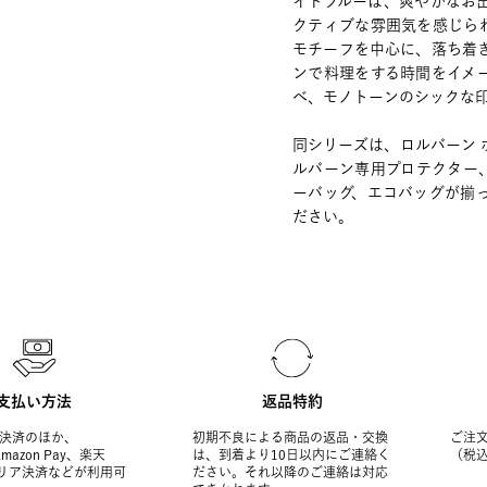
イトブルーは、爽やかなお
クティブな雰囲気を感じら
モチーフを中心に、落ち着
ンで料理をする時間をイメ
べ、モノトーンのシックな
同シリーズは、ロルバーン
ルバーン専用プロテクター
ーバッグ、エコバッグが揃
ださい。
支払い方法
返品特約
決済のほか、
初期不良による商品の返品・交換
ご注文
Amazon Pay、楽天
は、到着より10日以内にご連絡く
（税
ャリア決済などが利用可
ださい。それ以降のご連絡は対応