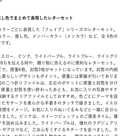
推し色でまとめて表現したレターセット
カラーごとに表現した「フェイブ」シリーズのレターセット。
カラー、推し色、メンバーカラー（メンカラ）など、全 6色の
目です。
イエロー、ピンク、ライトパープル、ライトブルー、ライトグリ
気持ちを伝える時や、贈り物に添えるのに便利なレターセット。
ズで、便箋6枚、封筒3枚がセットになっています。封筒の内側
た愛らしいデザインもポイント。便箋には罫線が引いてありま
属の二つ折りファイルは、左右のポケットに便箋と封筒を分け
。便箋と封筒を使い終わったあとも、お気に入りの写真やチケ
収納するクリアファイルとしておすすめ。色ごとにテーマを設
せたモチーフを柔らかな手書きのタッチで描きました。イエロ
時間をイメージ。お気に入りのぬいぐるみなどと一緒に自分ら
きました。ピンクは、スイーツビュッフェのご褒美タイム。憧
フを詰め込みました。ライトパープルは、憧れのラグジュアリ
ーやアロマなど、乙女心をくすぐるモチーフを並べました。ラ