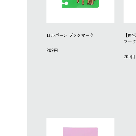
ロルバーン ブックマーク
【直営
マー
209
209