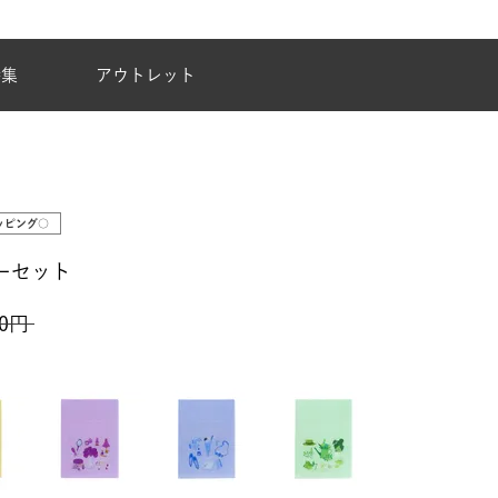
夏季休業のご案内
特集
アウトレット
ッピング○
ーセット
0