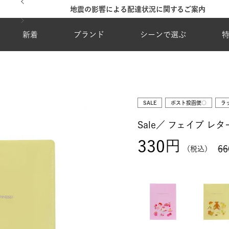
地震の影響による配達状況に関するご案内
新着
ブランド
シーンで選ぶ
SALE
ポスト投函便○
ラ
Sale／
フェイブ レタ
330
66
税込