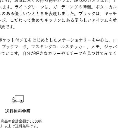
出かけ。お気に入りの持ち物やカフェ、趣味のカメラなど、ア
れます。ライトグリーンは、ガーデニングの時間。ボタニカル
きのある優しいひとときを表現しました。ブラックは、キッチ
ージ。こだわって集めたキッチンにある愛らしいアイテムを並
印象です。
 ポケット付メモをはじめとしたステーショナリーを中心に、ロ
、ブックマーク、マスキングロールステッカー、メモ、ジッパ
っています。自分が好きなカラーやモチーフを見つけてみてく
送料無料金額
商品の合計金額が6,000円
込）以上で送料無料です。