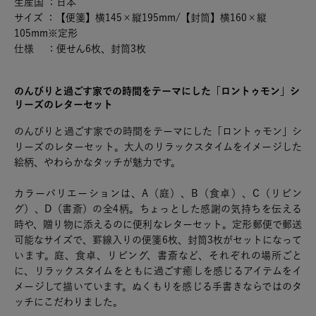
生産国 ：日本
サイズ ：【便箋】横145×縦195mm/【封筒】横160×縦
105mm※定形
仕様 ：便せん6枚、封筒3枚
のんびりと過ごす家での時間をテーマにした「ロントゥモン」シ
リーズのレターセット
のんびりと過ごす家での時間をテーマにした「ロントゥモン」シ
リーズのレターセット。大人のリラックスタイムをイメージした
絵柄、やわらかなタッチが魅力です。
カラーバリエーションは、A（庭）、B（食卓）、C（リビン
グ）、D（書斎）の全4柄。ちょっとした感謝の気持ちを伝える
時や、贈り物に添えるのに便利なレターセット。定形郵便で郵送
可能なサイズで、罫線入りの便箋6枚、封筒3枚がセットになって
います。庭、食卓、リビング、書斎など、それぞれの場所ごと
に、リラックスタイムをともに過ごす癒しを感じるアイテムをイ
メージして描いています。ぬくもりを感じる手書きならではのタ
ッチにこだわりました。