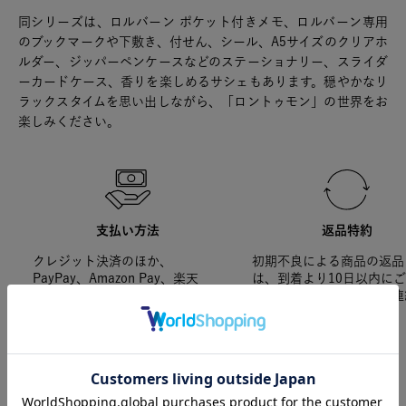
同シリーズは、ロルバーン ポケット付きメモ、ロルバーン専用
のブックマークや下敷き、付せん、シール、A5サイズのクリアホ
ルダー、ジッパーペンケースなどのステーショナリー、スライダ
ーカードケース、香りを楽しめるサシェもあります。穏やかなリ
ラックスタイムを思い出しながら、「ロントゥモン」の世界をお
楽しみください。
支払い方法
返品特約
クレジット決済のほか、
初期不良による商品の返品
PayPay、Amazon Pay、楽天
は、到着より10日以内に
Pay、キャリア決済などが利用可
ください。それ以降のご連
能です。
応できかねます。