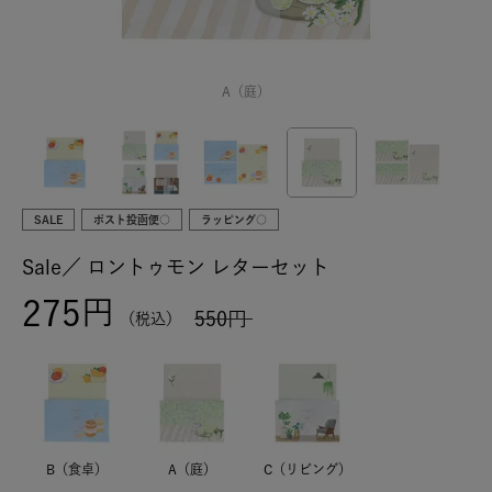
A（庭）
SALE
ポスト投函便○
ラッピング○
Sale／
ロントゥモン レターセット
275
550
税込
B（食卓）
A（庭）
C（リビング）