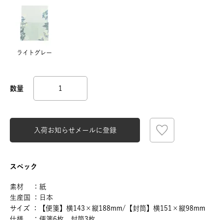
ライトグレー
入荷お知らせメールに登録
スペック
素材 ：紙
生産国 ：日本
サイズ ：【便箋】横143×縦188mm/【封筒】横151×縦98mm
仕様 ：便箋6枚、封筒3枚