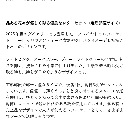
品ある花々が優しく彩る優美なレターセット（定形郵便サイズ）
2025年版のダイアリーでも登場した「フレイヤ」のレターセッ
ト。ヨーロッパのアンティーク食器やクロスをイメージした描き
下ろしのデザインです。
ライトピンク、ダークブルー、ブルー、ライトグレーの全4色。甘
さを抑え、洗練された印象に仕上げました。手紙を送る時も受け
取る時も気持ちが華やぐようなデザインです。
定形郵便で郵送可能なサイズで、便箋6枚、封筒3枚がセットにな
っています。便箋には薄くうっすらと透け感のあるスムースな紙
を使用し、ゆとりを持って文字が書ける程よい行間の罫線入り。
封筒にはマットで浅い凹凸のある紙を使用しています。落ち着い
た上品なデザインで大人が使えるレターセットとして、さまざま
なシーンで活躍しそうです。