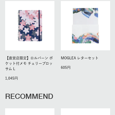
【直営店限定】ロルバーン ポ
MOGLEA レターセット
ケット付メモ チェリーブロッ
605
サム L
1,045
RECOMMEND