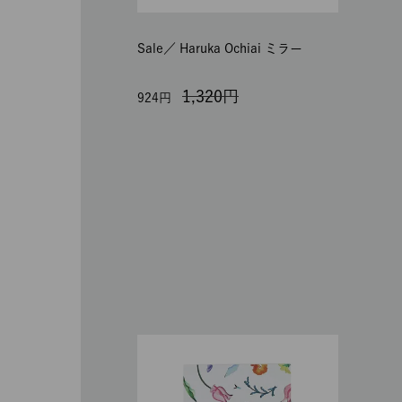
Sale／
Haruka Ochiai ミラー
1,320
924