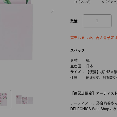
D（マルチ）
A（ピンク
完売しました。再入荷予定
スペック
素材 ：紙
生産国 ：日本
サイズ ：【便箋】横142×縦
仕様 ：便箋6枚、封筒3枚
【直営店限定】アーティス
アーティスト、落合晴香さんの
DELFONICS Web S