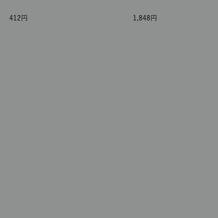
412
1,848