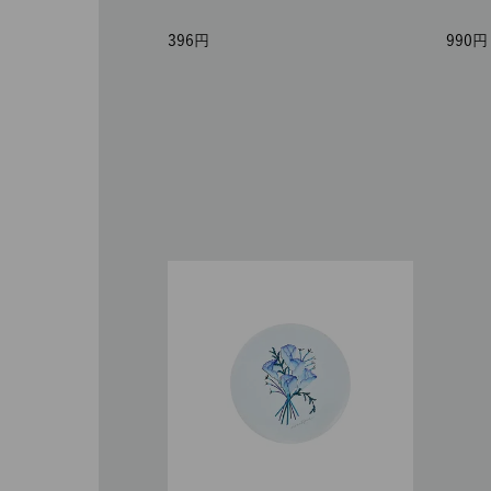
396
990