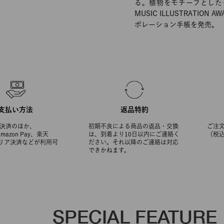
る。植物をモチーフとしたグラ
MUSIC ILLUSTRATIO
ボレーション手帳を発売。
支払い方法
返品特約
決済のほか、
初期不良による商品の返品・交換
ご注文
Amazon Pay、楽天
は、到着より10日以内にご連絡く
（税
ャリア決済などが利用可
ださい。それ以降のご連絡は対応
できかねます。
SPECIAL FEATURE