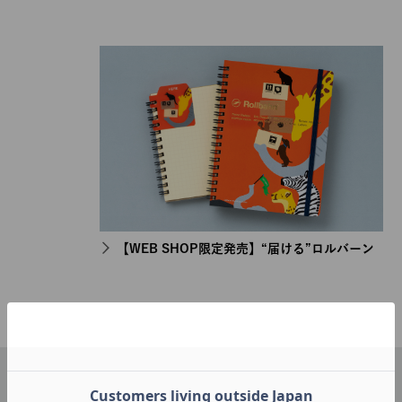
【WEB SHOP限定発売】“届ける”ロルバーン