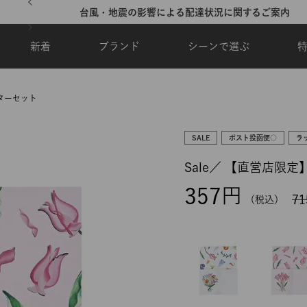
台風・地震の影響による配達状況に関するご案内
新着
ブランド
シーンで選ぶ
 レターセット
SALE
ポスト投函便○
ラ
Sale／
【直営店限定】Ha
357
71
税込