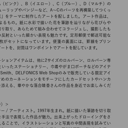
A（ピンク）、B（イエロー）、C（ブルー）、D（マルチ）の
ューリップやパンジーなど、A～Cのパーツを再構築してつくっ
花」をテーマに制作したアートを配しました。アート作品は、
よるもの。紙に水彩で描いた花を筆跡を辿りながら花びらや
切り取り、あらためて組み合わせてコラージュし、撮影したも
の反射といった細かい表現も魅力です。定形郵便で郵送可能な
3枚がセットになっています。便箋の裏面には、罫線をプリン
アートを、封筒はワンポイントでアートを配しています。
ーションアイテムは、他に2サイズのロルバーン、ロルバーン専
といったステーショナリー、巾着やがま口ポーチなどのアイテ
Smith、DELFONICS Web Shopのみで販売している限定アイ
すめのカーネーションをモチーフにしたカードセットやハンカ
を添える、華やかな落合晴香さんの作品を身近でお楽しみくだ
か）＞
ナー / アーティスト。1997年生まれ。紙に描いた筆跡を切り取
な手法で表現した作品が魅力。出来上がったドローイングをさ
えることで、イラストレーションと写真の中間表現を試みてい