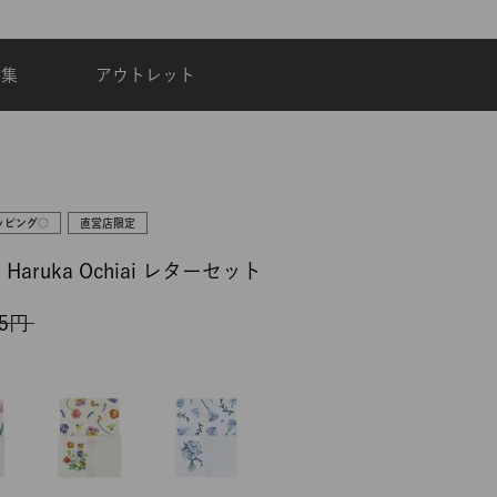
夏季休業のご案内
特集
アウトレット
ッピング○
直営店限定
ruka Ochiai レターセット
5