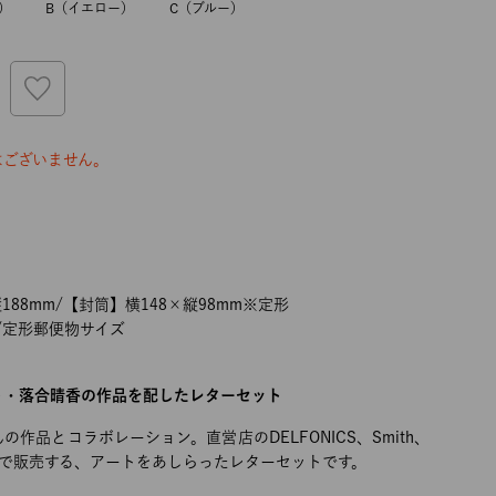
）
B（イエロー）
C（ブルー）
はございません。
188mm/【封筒】横148×縦98mm※定形
/定形郵便物サイズ
ト・落合晴香の作品を配したレターセット
作品とコラボレーション。直営店のDELFONICS、Smith、
hopのみで販売する、アートをあしらったレターセットです。