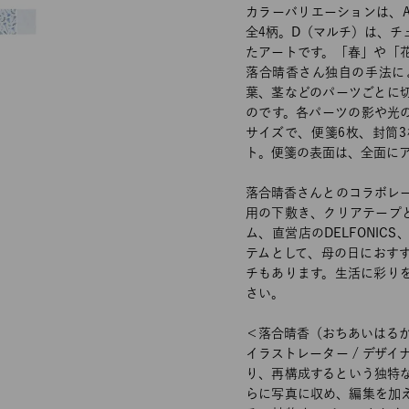
カラーバリエーションは、
全4柄。D（マルチ）は、チ
たアートです。「春」や「
落合晴香さん独自の手法に
葉、茎などのパーツごとに
のです。各パーツの影や光
サイズで、便箋6枚、封筒
ト。便箋の表面は、全面に
落合晴香さんとのコラボレ
用の下敷き、クリアテープ
ム、直営店のDELFONICS、
テムとして、母の日におす
チもあります。生活に彩り
さい。
＜落合晴香（おちあいはる
イラストレーター / デザイ
り、再構成するという独特
らに写真に収め、編集を加