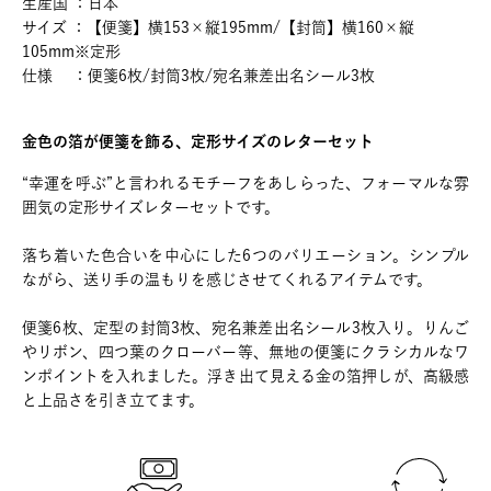
生産国 ：日本
サイズ ：【便箋】横153×縦195mm/【封筒】横160×縦
105mm※定形
仕様 ：便箋6枚/封筒3枚/宛名兼差出名シール3枚
金色の箔が便箋を飾る、定形サイズのレターセット
“幸運を呼ぶ”と言われるモチーフをあしらった、フォーマルな雰
囲気の定形サイズレターセットです。
落ち着いた色合いを中心にした6つのバリエーション。シンプル
ながら、送り手の温もりを感じさせてくれるアイテムです。
便箋6枚、定型の封筒3枚、宛名兼差出名シール3枚入り。りんご
やリボン、四つ葉のクローバー等、無地の便箋にクラシカルなワ
ンポイントを入れました。浮き出て見える金の箔押しが、高級感
と上品さを引き立てます。