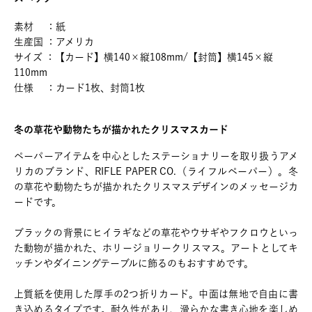
素材 ：紙
生産国 ：アメリカ
サイズ ：【カード】横140×縦108mm/【封筒】横145×縦
110mm
仕様 ：カード1枚、封筒1枚
冬の草花や動物たちが描かれたクリスマスカード
ペーパーアイテムを中心としたステーショナリーを取り扱うアメ
リカのブランド、RIFLE PAPER CO.（ライフルペーパー）。冬
の草花や動物たちが描かれたクリスマスデザインのメッセージカ
ードです。
ブラックの背景にヒイラギなどの草花やウサギやフクロウといっ
た動物が描かれた、ホリージョリークリスマス。アートとしてキ
ッチンやダイニングテーブルに飾るのもおすすめです。
上質紙を使用した厚手の2つ折りカード。中面は無地で自由に書
き込めるタイプです。耐久性があり、滑らかな書き心地を楽しめ