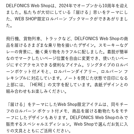
DELFONICS Web Shopは、2024年でオープンから10周年を迎え
ました。私たちが大切にしている「届ける」思いをテーマにし
た、WEB SHOP限定ロルバーン ブックマークができあがりまし
た。
飛行機、貨物列車、トラックなど、DELFONICS Web Shopの商
品を届けるさまざまな乗り物を描いたデザイン。スモーキーなグ
レーの背景に、働く乗り物をカラフルに配しました。着脱が簡単
なのでマークしたいページ位置を自由に変更でき、使いたいペー
ジにすぐアクセスできる便利なアイテム。リングタイプのロルバ
ーンポケット付メモと、ロルバーンダイアリー、ロルバーン フ
レキシブルに対応しています。ノートを閉じた状態で目印になる
上部には、「HERE」の文字を配しています。表紙デザインとの
組み合わせもお楽しみください。
「届ける」をテーマにしたWeb Shop限定アイテムは、同モチー
フのロルバーン ポケット付メモ、商品を届ける動物たちをモチ
ーフにしたデザインもあります。DELFONICS Web Shopのみで
販売するスペシャルエディション。Web Shopで選んだお気に入
りの文具とともにご活用ください。