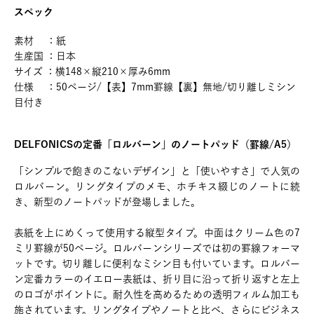
スペック
素材 ：紙
生産国 ：日本
サイズ ：横148×縦210×厚み6mm
仕様 ：50ページ/【表】7mm罫線【裏】無地/切り離しミシン
目付き
DELFONICSの定番「ロルバーン」のノートパッド（罫線/A5）
「シンプルで飽きのこないデザイン」と「使いやすさ」で人気の
ロルバーン。リングタイプのメモ、ホチキス綴じのノートに続
き、新型のノートパッドが登場しました。
表紙を上にめくって使用する縦型タイプ。中面はクリーム色の7
ミリ罫線が50ページ。ロルバーンシリーズでは初の罫線フォーマ
ットです。切り離しに便利なミシン目も付いています。ロルバー
ン定番カラーのイエロー表紙は、折り目に沿って折り返すと左上
のロゴがポイントに。耐久性を高めるための透明フィルム加工も
施されています。リングタイプやノートと比べ、さらにビジネス