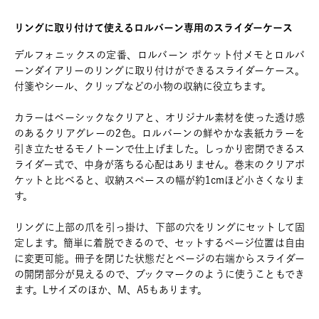
リングに取り付けて使えるロルバーン専用のスライダーケース
デルフォニックスの定番、ロルバーン ポケット付メモとロルバ
ーンダイアリーのリングに取り付けができるスライダーケース。
付箋やシール、クリップなどの小物の収納に役立ちます。
カラーはベーシックなクリアと、オリジナル素材を使った透け感
のあるクリアグレーの2色。ロルバーンの鮮やかな表紙カラーを
引き立たせるモノトーンで仕上げました。しっかり密閉できるス
ライダー式で、中身が落ちる心配はありません。巻末のクリアポ
ケットと比べると、収納スペースの幅が約1cmほど小さくなりま
す。
リングに上部の爪を引っ掛け、下部の穴をリングにセットして固
定します。簡単に着脱できるので、セットするページ位置は自由
に変更可能。冊子を閉じた状態だとページの右端からスライダー
の開閉部分が見えるので、ブックマークのように使うこともでき
ます。Lサイズのほか、M、A5もあります。