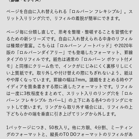
ページを自由に入れ替えられる「ロルバーン フレキシブル」。ス
リット入りリング穴で、リフィルの着脱が簡単にできます。
ページ毎に分類し直して、思考を整理・整頓することを習慣化す
るための新シリーズです。自由に入れ替えられる中身のリフィル
は種類が豊富。こちらは「ロルバーン ノートパッド」や2020年
版の「ロルバーンダイアリー」でも登場したフォーマット、罫線
タイプのリフィルです。紙色は通常の「ロルバーン ポケット付メ
モ」と同様にクリーム色で、インクがにじみにくく裏移りしにく
い上質紙です。取り外しや付け替えの際にちぎれないよう、紙は
やや厚くなっています。罫線の幅は7mm。議題をまとめる時やア
イディアを箇条書きする際に適したフォーマットです。リフィル
は一度に3枚程度をまとめて、スリット入りのリング穴を「ロル
バーン フレキシブル カバーL」の上下にある各4つのリングにセ
ットして使います。リングから取り外す場合には、リフィルの上
下どちらかの端を垂直に引き上げてリングから外します。
1パッケージにつき、50枚入り。他に方眼、4分割、ミーティン
グのフォーマットと、縦長のTO DOフォーマットのリフィルがあ