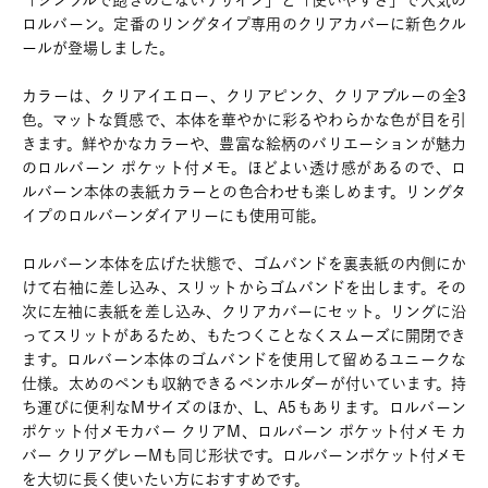
「シンプルで飽きのこないデザイン」と「使いやすさ」で人気の
ロルバーン。定番のリングタイプ専用のクリアカバーに新色クル
ールが登場しました。
カラーは、クリアイエロー、クリアピンク、クリアブルーの全3
色。マットな質感で、本体を華やかに彩るやわらかな色が目を引
きます。鮮やかなカラーや、豊富な絵柄のバリエーションが魅力
のロルバーン ポケット付メモ。ほどよい透け感があるので、ロ
ルバーン本体の表紙カラーとの色合わせも楽しめます。リングタ
イプのロルバーンダイアリーにも使用可能。
ロルバーン本体を広げた状態で、ゴムバンドを裏表紙の内側にか
けて右袖に差し込み、スリットからゴムバンドを出します。その
次に左袖に表紙を差し込み、クリアカバーにセット。リングに沿
ってスリットがあるため、もたつくことなくスムーズに開閉でき
ます。ロルバーン本体のゴムバンドを使用して留めるユニークな
仕様。太めのペンも収納できるペンホルダーが付いています。持
ち運びに便利なMサイズのほか、L、A5もあります。ロルバーン
ポケット付メモカバー クリアM、ロルバーン ポケット付メモ カ
バー クリアグレーMも同じ形状です。ロルバーンポケット付メモ
を大切に長く使いたい方におすすめです。