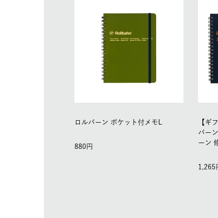
ロルバーン ポケット付メモL
【ギ
バーン
ーン 
880
1,265