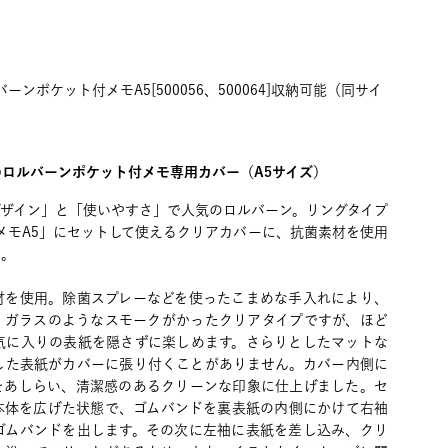
ンポケット付メモA5[500056、500064]収納可能（同サイ
ロルバーンポケット付メモ専用カバー（A5サイズ）
デザイン」と「使いやすさ」で人気のロルバーン。リングタイプ
メモA5」にセットして使えるクリアカバーに、抗菌素材を使用
た。
材を使用。除菌スプレーなどを使ったこまめな手入れにより、
りガラスのようなスモークがかったクリアタイプですが、ほど
気に入りの表紙を隠さずに楽しめます。さらりとしたマットな
した表紙がカバーに張り付くことがありません。カバー内側に
をあしらい、清潔感のあるクリーンな印象に仕上げました。セ
本体を広げた状態で、ゴムバンドを裏表紙の内側にかけて右袖
ゴムバンドを出します。その次に左袖に表紙を差し込み、クリ