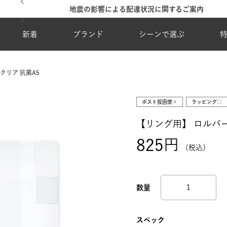
地震の影響による配達状況に関するご案内
新着
ブランド
シーンで選ぶ
クリア 抗菌A5
ポスト投函便×
ラッピング○
【リング用】
ロルバー
825
税込
スペック