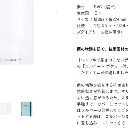
素材 ：PVC（塩ビ）
生産国 ：日本
サイズ ：横352×縦224mm
仕様 ：1袖ポケット/ロルバー
ズダイアリーも収納可能）
菌の増殖を防ぐ、抗菌素材の
「シンプルで飽きのこない
の「ロルバーン ポケット付
したアイテムが登場しまし
菌の増殖を抑制する抗菌素
抗菌効果が持続します。す
よい透け感があるため、お
手触りで、カバーにセット
はシルバーの箔押しでロゴ
ットする際は、ロルバーン
に差し込み、スリットから