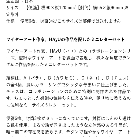
生産国 ：日本
サイズ ：【便箋】横90×縦120mm/【封筒】横65×縦96mm ※
定形外
仕様 ：便箋6枚、封筒3枚/このサイズは郵便では送れません
ワイヤーアート作家、HAyUの作品を配したミニレターセット
ワイヤーアート作家、HAyU（ハユ）とのコラボレーションシリ
ーズ。繊細なワイヤーアートを線画で表現し、様々な角度でラン
ダムに作品を配したミニレターセットです。
絵柄は、A（バラ）、B（カワセミ）、C（ネコ）、D（チェス）
の全4柄。淡いカラーリングでシックな佇まいに仕上げました。
チェスは、コラボレーションのために特別に制作された作品で
す。ちょっとした感謝の気持ちを伝える時や、贈り物に添えるの
に便利なミニサイズのレターセット。
便箋6枚、封筒3枚がセットになっています。封筒はほんのり透け
る紙を使用。まるで絵が浮き出したような立体感のある作品が、
唯一無二の存在感を放ちます。モダンで軽やかなワイヤーアート