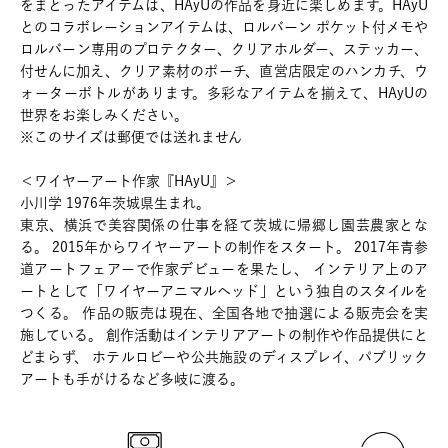
をまとったアイテムは、HAyUの作品を身近に楽しめます。HAyU
とのコラボレーションアイテムは、ロルバーン ポケット付メモや
ロルバーン専用のプロテクター、クリアホルダー、ステッカー、
付せんに加え、クリア素材のポーチ、直営店限定のハンカチ、ウ
ォーターボトルがあります。多彩なアイテムを揃えて、HAyUの
世界をお楽しみください。
※このサイズは郵便では送れません
＜ワイヤーアート作家『HAyU』＞
小川学 1976年茨城県生まれ。
東京、横浜で美容関係の仕事を経て茨城に帰郷し園芸農家とな
る。 2015年からワイヤーアートの制作をスタート。 2017年青参
道アートフェアーで作家デビューを果たし、 インテリア上のア
ートとして「ワイヤーアニマルヘッド」という独自のスタイルを
つくる。 作品の販売は現在、全国各地で抽選による販売会を実
施している。 創作活動はインテリアアートの制作や作品提供にと
どまらず、 ホテルロビーや公共施設のディスプレイ、パブリック
アートも手がけるなど多岐に渡る。