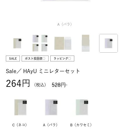
A（バラ）
SALE
ポスト投函便○
ラッピング○
Sale／
HAyU ミニレターセット
264
528
税込
C（ネコ）
A（バラ）
B（カワセミ）