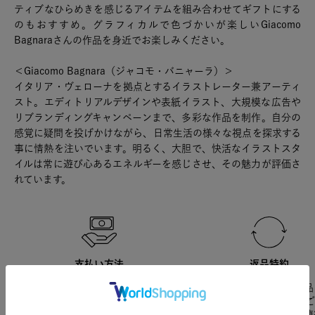
ティブなひらめきを感じるアイテムを組み合わせてギフトにする
のもおすすめ。グラフィカルで色づかいが楽しいGiacomo
Bagnaraさんの作品を身近でお楽しみください。
＜Giacomo Bagnara（ジャコモ・バニャーラ）＞
イタリア・ヴェローナを拠点とするイラストレーター兼アーティ
スト。エディトリアルデザインや表紙イラスト、大規模な広告や
リブランディングキャンペーンまで、多彩な作品を制作。自分の
感覚に疑問を投げかけながら、日常生活の様々な視点を探求する
事に情熱を注いでいます。明るく、大胆で、快活なイラストスタ
イルは常に遊び心あるエネルギーを感じさせ、その魅力が評価さ
れています。
支払い方法
返品特約
クレジット決済のほか、
初期不良による商品の返品
PayPay、Amazon Pay、楽天
は、到着より10日以内に
Pay、キャリア決済などが利用可
ください。それ以降のご連