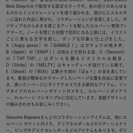
Web Shopのみで販売する限定カラーです。身の回りのあらゆる
ものからインスピレーションを得て描かれる、遊び心とエネルギ
ーに溢れた作品に惹かれ、コラボレーションが実現しました。ポ
ジティブなひらめきを感じるアートを配したロルバーン専用ブッ
クマーク。ノートを閉じた状態で目印になる上部には、イラスト
ごとに異なる文字を配し、ポップな印象に仕上げました。
A（Angry geese）の「GABBLE！」はガチョウの鳴き声、
B（Apple）の「SNAP！」は枝などが折れる音、C（Dancers）
の「TAP TAP...」はダンスを踊るリズミカルな靴音、
D（Sticky）の「MELTY」はキャンディーが溶けている様子、
E（Ghost）の「BOO」は驚かす時の「ばぁ！」の音を表してい
ます。着脱が簡単なのでマークしたいページ位置を自由に変更で
き、使いたいページにすぐアクセスできる便利なアイテム。リン
グタイプのロルバーンポケット付メモと、ロルバーンダイアリ
ー、ロルバーン フレキシブルに対応しています。表紙デザインと
の組み合わせもお楽しみください。
Giacomo Bagnaraさんとのコラボレーションアイテムは、他にロ
ルバーン ポケット付メモ、クリアホルダーなどのステーショナリ
ー、ピンズやデスクカレンダーなどのアイテムもあります。ポジ