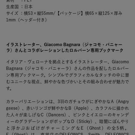
素材 ：PET
生産国 ：日本
サイズ ：横53×縦55mm/【パッケージ】横65×縦125×厚み
1mm（ヘッダー付き）
イラストレーター、Giacomo Bagnara（ジャコモ・バニャー
ラ）さんとコラボレーションしたロルバーン専用ブックマーク
イタリア・ヴェローナを拠点とするイラストレーター、Giacomo
Bagnara（ジャコモ・バニャーラ）さんの作品を配したロルバー
ン専用ブックマーク。シンプルでグラフィカルなタッチの中に潜
むユニークな視点、鮮やかな色づかいとその組み合わせが魅力で
す。
カラーバリエーションは、3羽のガチョウがにぎやかなA（Angry
geese）、赤いリンゴが鮮やかなB（Apple）、カラフルに描かれ
た人々が楽しげなC（Dancers）、ピンクとイエローのキャンデ
ィーのグラデーションがポップなD（Sticky）、暗闇にぼんやり
と浮かぶおばけがチャーミングなE（Ghost）の全5柄。
E（Ghost）は、直営店のDELFONICS、Smith、DELFONICS