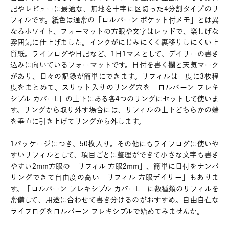
記やレビューに最適な、無地を十字に区切った4分割タイプのリ
フィルです。紙色は通常の「ロルバーン ポケット付メモ」とは異
なるホワイト、フォーマットの方眼や文字はレッドで、楽しげな
雰囲気に仕上げました。インクがにじみにくく裏移りしにくい上
質紙。ライフログや日記など、1日1マスとして、デイリーの書き
込みに向いているフォーマットです。日付を書く欄と天気マーク
があり、日々の記録が簡単にできます。リフィルは一度に3枚程
度をまとめて、スリット入りのリング穴を「ロルバーン フレキ
シブル カバーL」の上下にある各4つのリングにセットして使いま
す。リングから取り外す場合には、リフィルの上下どちらかの端
を垂直に引き上げてリングから外します。
1パッケージにつき、50枚入り。その他にもライフログに使いや
すいリフィルとして、項目ごとに整理ができて小さな文字も書き
やすい2mm方眼の「リフィル 方眼2mm」、簡単に日付をナンバ
リングできて自由度の高い「リフィル 方眼デイリー」もありま
す。「ロルバーン フレキシブル カバーL」に数種類のリフィルを
常備して、用途に合わせて書き分けるのがおすすめ。自由自在な
ライフログをロルバーン フレキシブルで始めてみませんか。