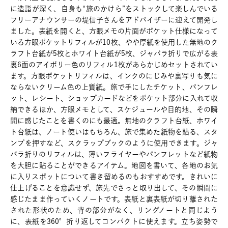
に造詣が深く、自身も“旅のかけら”をストックして楽しんでいる
フリーアナウンサーの堤信子さんをアドバイザーに迎えて開発し
ました。表紙を開くと、方眼メモの片面がポケット仕様になって
いる方眼ポケットリフィルが10枚、やや厚紙を使用した無地のク
ラフト台紙が5枚とホワイト台紙が5枚、ジャバラ折りで広がる表
裏6面のアイボリー色のリフィル1枚があらかじめセットされてい
ます。方眼ポケットリフィルは、インクのにじみや裏写りも気に
ならないクリーム色の上質紙。旅で手にしたチケット、パンフレ
ット、レシート、ショップカードなどをポケット部分に入れて収
納できるほか、方眼メモとして、スケジュールや目的地、その瞬
間に感じたことを書くのにも最適。無地のクラフト台紙、ホワイ
ト台紙は、ノート使いはもちろん、旅で集めた紙物を貼る、スタ
ンプを押すなど、スクラップブックのように使用できます。ジャ
バラ折りのリフィルは、薄いフライヤーやパンフレットなど紙物
を大胆に貼ることができるアイテム。地図を書いて、各地のお気
に入りスポットについて書き留めるのもおすすめです。きれいに
仕上げることを意識せず、旅先でさっと取り出して、その瞬間に
感じたまま作っていくノートです。表紙と裏表紙が切り離された
された形状のため、背の部分がなく、リングノートと同じよう
に、表紙を360°折り返してコンパクトに使えます。立ち姿勢で