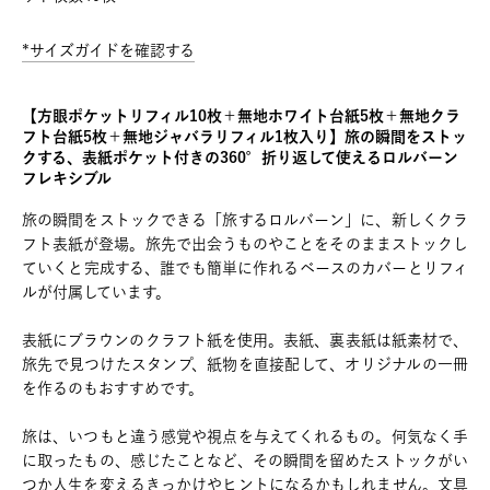
*サイズガイドを確認する
【方眼ポケットリフィル10枚＋無地ホワイト台紙5枚＋無地クラ
フト台紙5枚＋無地ジャバラリフィル1枚入り】旅の瞬間をストッ
クする、表紙ポケット付きの360°折り返して使えるロルバーン
フレキシブル
旅の瞬間をストックできる「旅するロルバーン」に、新しくクラ
フト表紙が登場。旅先で出会うものやことをそのままストックし
ていくと完成する、誰でも簡単に作れるベースのカバーとリフィ
ルが付属しています。
表紙にブラウンのクラフト紙を使用。表紙、裏表紙は紙素材で、
旅先で見つけたスタンプ、紙物を直接配して、オリジナルの一冊
を作るのもおすすめです。
旅は、いつもと違う感覚や視点を与えてくれるもの。何気なく手
に取ったもの、感じたことなど、その瞬間を留めたストックがい
つか人生を変えるきっかけやヒントになるかもしれません。文具