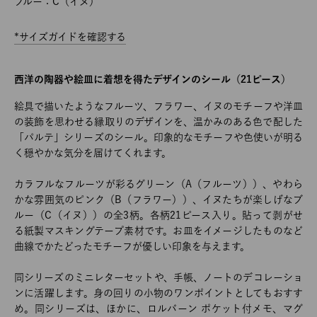
ブルー：C（イヌ）
*サイズガイドを確認する
西洋の陶器や絵皿に着想を得たデザインのシール（21ピース）
絵具で描いたようなフルーツ、フラワー、イヌのモチーフや洋皿
の装飾を思わせる縁取りのデザインを、温かみのある色で配した
「パルテ」シリーズのシール。印象的なモチーフや色使いが明る
く穏やかな気分を届けてくれます。
カラフルなフルーツが彩るグリーン（A（フルーツ））、やわら
かな雰囲気のピンク（B（フラワー））、イヌたちが楽しげなブ
ルー（C（イヌ））の全3柄。各柄21ピース入り。貼って剥がせ
る紙製マスキングテープ素材です。お皿をイメージしたものなど
曲線でかたどったモチーフが優しい印象を与えます。
同シリーズのミニレターセットや、手帳、ノートのデコレーショ
ンに活躍します。身の回りの小物のワンポイントとしてもおすす
め。同シリーズは、ほかに、ロルバーン ポケット付メモ、マグ