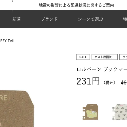
地震の影響による配達状況に関するご案内
新着
ブランド
シーンで選ぶ
Y TAIL
SALE
ポスト投函便○
ラ
ロルバーン ブックマーク 
231
46
税込