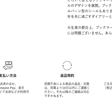
そろいで使えるブックマー
ルのデザインを展開。ブッ
ルバーン型のシールもあり
年を共に過ごすダイアリー
※生産の都合上、ブックマ
には問題ございません。あ
支払い方法
返品特約
決済のほか、
初期不良による商品の返品・交換
ご注文
Amazon Pay、楽天
は、到着より10日以内にご連絡く
（税
ャリア決済などが利用可
ださい。それ以降のご連絡は対応
できかねます。