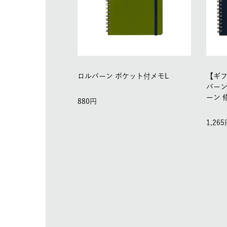
ロルバーン ポケット付メモL
【ギ
バーン
ーン 
880
1,265