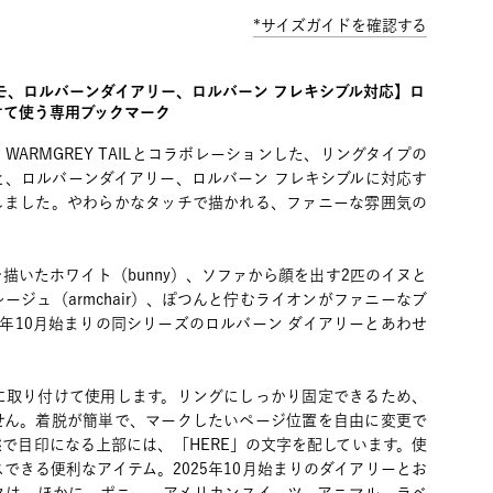
*サイズガイドを確認する
モ、ロルバーンダイアリー、ロルバーン フレキシブル対応】ロ
けて使う専用ブックマーク
ARMGREY TAILとコラボレーションした、リングタイプの
と、ロルバーンダイアリー、ロルバーン フレキシブルに対応す
しました。やわらかなタッチで描かれる、ファニーな雰囲気の
描いたホワイト（bunny）、ソファから顔を出す2匹のイヌと
ージュ（armchair）、ぽつんと佇むライオンがファニーなブ
025年10月始まりの同シリーズのロルバーン ダイアリーとあわせ
に取り付けて使用します。リングにしっかり固定できるため、
せん。着脱が簡単で、マークしたいページ位置を自由に変更で
で目印になる上部には、「HERE」の文字を配しています。使
できる便利なアイテム。2025年10月始まりのダイアリーとお