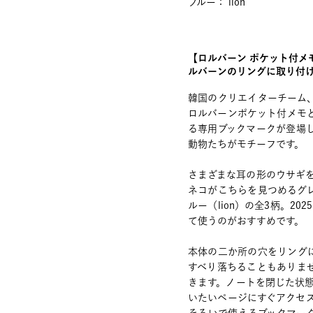
ブルー： lion
【ロルバーン ポケット付メ
ルバーンのリングに取り付
韓国のクリエイターチーム、W
ロルバーンポケット付メモ
る専用ブックマークが登場
動物たちがモチーフです。
さまざまな耳の形のウサギを
ネコがこちらを見つめるグレ
ルー（lion）の全3柄。2
て使うのがおすすめです。
本体の二か所の穴をリング
すべり落ちることもありま
きます。ノートを閉じた状態
いたいページにすぐアクセス