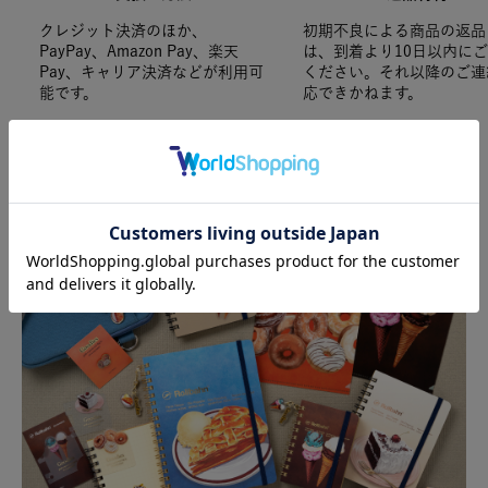
クレジット決済のほか、
初期不良による商品の返品
PayPay、Amazon Pay、楽天
は、到着より10日以内に
Pay、キャリア決済などが利用可
ください。それ以降のご連
能です。
応できかねます。
SPECIAL FEATURE