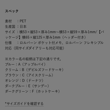
スペック
素材 ：PET
生産国 ：日本
サイズ ：横53×縦53×厚み1mm～横53×縦59×厚み1mm/【パ
ッケージ】横65×縦125×厚み1mm（ヘッダー付き）
仕様 ：ロルバーン ポケット付メモ、ロルバーン フレキシブル
対応（同サイズダイアリーも対応可能）
※カラー名の絵柄は下記の通りです。
ブルー：A（アップルパイ）
クリーム：B（デビルズフードケーキ）
ブラウン：C（アイスクリーム）
オレンジ：D（ドーナツ）
ダークブルー：E（サンデー）
ダークグリーン：F（ホットケーキ）
*サイズガイドを確認する