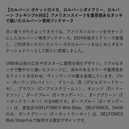
【ロルバーン ポケット付メモ、ロルバーンダイアリー、ロルバ
ーン フレキシブル対応】アメリカンスイーツを重厚感あるタッチ
で描いたロルバーン専用ブックマーク
甘い香りがただよってきそうな、アメリカンスイーツをモチーフ
にしたロルバーン専用ブックマーク。2024年版ダイアリーで登場
し、ご好評をいただいたシリーズがロルバーンをはじめとするス
テーショナリーとして新たに登場しました。
1960年以前の広告やポスターに着想を得たデザイン。リアルなタ
ッチで艶やかに描いたスイーツに、深みのあるカラーや重厚感あ
るフォントを合わせ、ヴィンテージの趣を表現しています。ブル
ー（A＜アップルパイ＞）、クリーム（B（デビルズフードケー
キ）、ブラウン（C＜アイスクリーム＞）、オレンジ（D＜ドー
ナツ＞）、ダークブルー（E＜サンデー＞）、ダークグリーン（F
＜ホットケーキ＞）の全6柄です。ダークブルー（E＜サンデー
＞）は、直営店のDELFONICS Web Shop、DELFONICS、Smith
のみ、ダークグリーン（F＜ホットケーキ＞）は、DELFONICS
Web Shopのみで販売する限定デザインです。