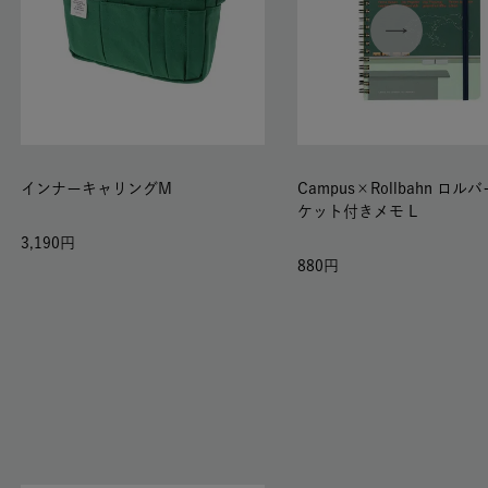
インナーキャリングM
Campus×Rollbahn ロル
ケット付きメモ L
3,190
880