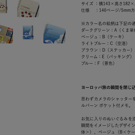
サイズ ：横143×高さ182×
仕様 ：140ページ/5mm
※カラー名の絵柄は下記の
ダークグリーン：A（くま単
ベージュ：B（ケーキ）
ライトブルー：C（空港）
ブラウン：D（ステッカー）
クリーム：E（パッキング）
ブルー：F（景色）
ヨーロッパ旅の瞬間を閉じ込
思わずカメラのシャッター
ルバーン ポケット付メモ。
お気に入りのぬいぐるみを
瞬間をイメージしたデザイ
体＞）、ベージュ（B＜ケ