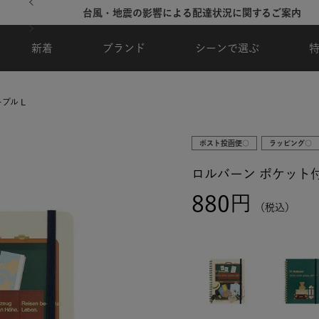
夏季休業のご案内
新着
ブランド
シーンで選ぶ
プル L
ポスト投函便○
ラッピング○
ロルバーン ポケット付
880
税込