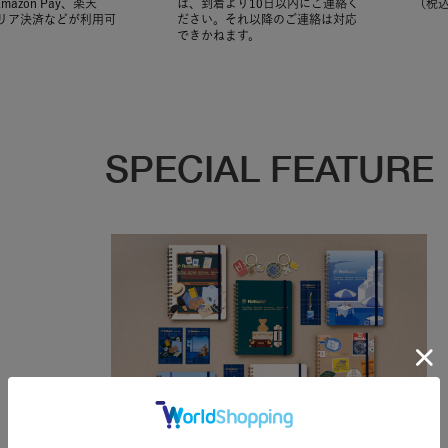
Amazon Pay、楽天
は、到着より10日以内にご連絡く
（税
ャリア決済などが利用可
ださい。それ以降のご連絡は対応
できかねます。
SPECIAL FEATURE