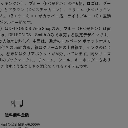
パッキング＞）、ブルー（F＜景色＞）の全6柄。ロゴは、ダー
＞）とブラウン（D＜ステッカー＞）、クリーム（E＜パッキン
ジュ（B＜ケーキ＞）がカッパー箔、ライトブルー（C＜空港
がシルバー箔です。
DELFONICS Web Shopのみ、ブルー（F＜景色＞）は直
 Shop、DELFONICS、Smithのみで販売する限定デザインです。
で人気のLサイズ。中面は、通常のロルバーン ポケット付メモ
目付きの5mm方眼。紙はクリーム色の上質紙で、インクのにじ
ん。巻末にはクリアポケットが5枚付いています。同シリーズ
用のブックマークに、チャーム、シール、キーホルダーもあり
動き出すような楽しさを添えてくれるアイテムです。
送料無料金額
商品の合計金額が6,000円