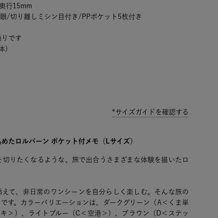
奥行15mm
方眼/切り離しミシン目付き/PPポケット5枚付き
通りです
体）
*サイズガイドを確認する
めたロルバーン ポケット付メモ（Lサイズ）
を切りたくなるような、旅で出合うさまざまな体験を描いたロ
添えて、非日常のワンシーンを自分らしく楽しむ。そんな旅の
ンです。カラーバリエーションは、ダークグリーン（A＜くま単
ーキ＞）、ライトブルー（C＜空港＞）、ブラウン（D＜ステッ