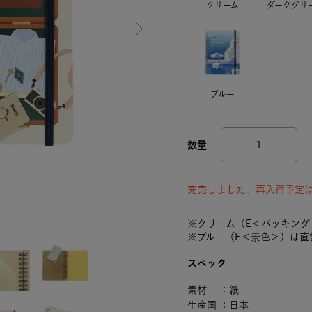
クリーム
ダークグリ
ブルー
完売しました。再入荷予定
※クリーム（E＜パッキング＞
※ブルー（F＜景色＞）は直営
スペック
素材 ：紙
生産国 ：日本