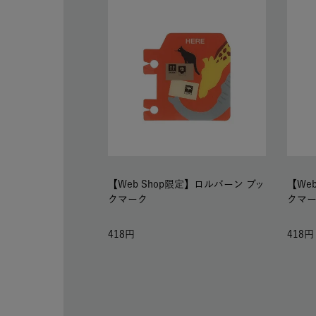
【Web Shop限定】ロルバーン ブッ
【We
クマーク
クマ
418
418