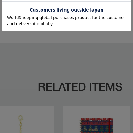
périple
RELATED ITEMS