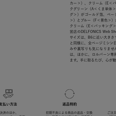
カー＞）、クリーム（E＜
クグリーン（A＜くま単体
グ＞）がゴールド箔、ベー
＞）とブルー（F＜景色＞）
クリーム（E＜パッキング＞）は
営店のDELFONICS Web
サイズは、B6に近い大きさ
と同様に、全ページミシン
みや裏写りも気になりませ
は、ほかに、ロルバーン専
ます。手に取るたび、心が
支払い方法
返品特約
決済のほか、
初期不良による商品の返品・交換
ご注文