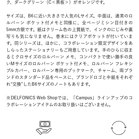
ク、ダークグリーン（C＜黒板＞）がオレンジです。
サイズは、B6に近い大きさで人気のLサイズ。中面は、通常のロ
ルバーン ポケット付メモと同様に、全ページミシン目付きの
5mm方眼です。紙はクリーム色の上質紙で、インクのにじみや裏
写りも気になりません。巻末にはクリアポケットが付いていま
す。同シリーズは、ほかに、コラボレーション限定デザインをあ
しらったステーショナリーもご用意しています。手のひらに収ま
るミクロサイズのロルバーン メモ、コンパクトで使い勝手の良
いMサイズのロルバーン ポケット付メモ、ロルバーン フレキシ
ブルカバー、ロルバーン専用のブックマーク、チャーム、両ブラ
ンドのスタンダード品をベースに、ブランドロゴと中紙をそれぞ
れ“交換”したB6サイズのノートもあります。
※DELFONICS Web Shopでは、「Campus」ラインアップのコ
ラボレーションアイテムのお取り扱いはございません。