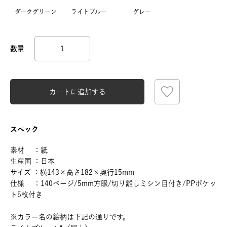
ダークグリーン
ライトブルー
グレー
カートに追加する
スペック
素材 ：紙
生産国 ：日本
サイズ ：横143×高さ182×奥行15mm
仕様 ：140ページ/5mm方眼/切り離しミシン目付き/PPポケッ
ト5枚付き
※カラー名の絵柄は下記の通りです。