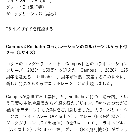
ライトブルー：A（屋上）
グレー：B（飛行機）
ダークグリーン：C（黒板）
*サイズガイドを確認する
Campus×Rollbahn コラボレーションのロルバーン ポケット付
メモ（Lサイズ）
コクヨのロングセラーノート「Campus」とのコラボレーション
シリーズ。2025年に50周年を迎えた「Campus」、2026年に25
周年を迎える「Rollbahn」、周年が偶然に交差するこの瞬間に、
新しい発見をもたらすコラボレーションが実現しました。
Campusが意味する「学校」と、Rollbahnが持つ「滑走路」とい
う言葉の空気や風景から着想を得たデザイン。”空へとつながる
場所”をモチーフにした3柄をご用意しました。カラーバリエーシ
ョンは、ライトブルー（A＜屋上＞）、グレー（B＜飛行機＞）、
ダークグリーン（C＜黒板＞）の全3柄。ロゴは、ライトブルー
（A＜屋上＞）がシルバー箔、グレー（B＜飛行機＞）がブラッ